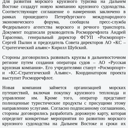
Для развития морского круизного туризма на Дальнем
Востоке создадут новую компанию круизного судоходства.
Соответствующее соглашение о намерениях заключено в
рамках прошедшего Петербургского международного
экономического форума, сообщила пресс-служба
Федерального агентства морского и речного транспорта.
Документ подписали руководитель Росморречфлота Андрей
Тарасенко, генеральный директор ФГУП «Росморпорт»
Сергей Пылин и председатель Совета директоров АО «КС –
Стратегический альянс» Кирилл Шубский.
Стороны договорились развивать круизы в дальневосточном
регионе путем создания оператора судов – АО «Русская
круизная компания». Его учредителями станут «Росморпорт»
и «КС-Стратегический Альянс». Координатором проекта
выступит Росморречфлот.
Новая компания займется организацией морских
путешествий, включая покупку круизного теплохода и
управление им. Кроме того, оператор представит
полноценные туристические продукты с присущими этому
направлению услугами. Согласно подписанному соглашению,
стороны договорились разработать дорожную карту, которая
определит конкретные мероприятия по развитию морского
круизного судоходства на Дальнем Востоке и сроки их