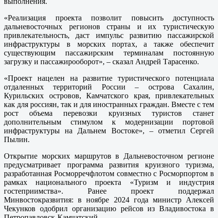
выполнения.
«Реализация проекта позволит повысить доступность
дальневосточных регионов страны и их туристическую
привлекательность, даст импульс развитию пассажирской
инфраструктуры в морских портах, а также обеспечит
существующим пассажирским терминалам постоянную
загрузку и пассажирооборот», – сказал Андрей Тарасенко.
«Проект нацелен на развитие туристического потенциала
отдаленных территорий России – острова Сахалин,
Курильских островов, Камчатского края, привлекательных
как для россиян, так и для иностранных граждан. Вместе с тем
рост объема перевозки круизных туристов станет
дополнительным стимулом к модернизации портовой
инфраструктуры на Дальнем Востоке», – отметил Сергей
Пылин.
Открытие морских маршрутов в Дальневосточном регионе
предусматривает программа развития круизного туризма,
разработанная Росморречфлотом совместно с Росморпортом в
рамках национального проекта «Туризм и индустрия
гостеприимства». Ранее проект поддержал
Минвостокразвития: в ноябре 2024 года министр Алексей
Чекунков одобрил организацию рейсов из Владивостока в
Петропавловск-Камчатский.