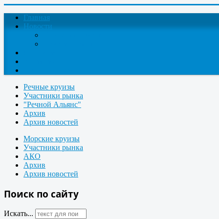
Главная
Новости
Круизные новости
Новости компаний
О проекте
Контакты
Поиск круизов
Речные круизы
Участники рынка
"Речной Альянс"
Архив
Архив новостей
Морские круизы
Участники рынка
АКО
Архив
Архив новостей
Поиск по сайту
Искать...