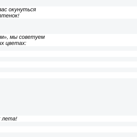
вас окунуться
ттенок!
ом», мы советуем
их цветах:
 лета!