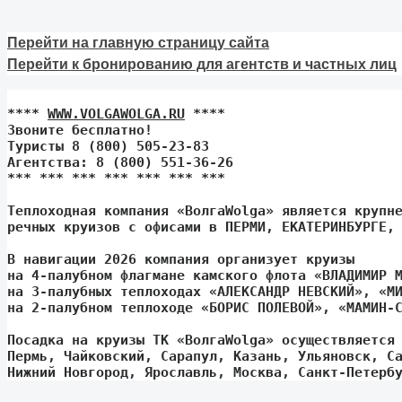
Перейти на главную страницу сайта
Перейти к бронированию для агентств и частных лиц
**** 
WWW.VOLGAWOLGA.RU
 **** 

Звоните бесплатно!

Туристы 8 (800) 505-23-83

Агентства: 8 (800) 551-36-26

*** *** *** *** *** *** ***

Теплоходная компания «ВолгаWolga» является крупне
речных круизов с офисами в ПЕРМИ, ЕКАТЕРИНБУРГЕ, 
В навигации 2026 компания организует круизы 

на 4-палубном флагмане камского флота «ВЛАДИМИР М
на 3-палубных теплоходах «АЛЕКСАНДР НЕВСКИЙ», «МИ
на 2-палубном теплоходе «БОРИС ПОЛЕВОЙ», «МАМИН-С
Посадка на круизы ТК «ВолгаWolga» осуществляется 
Пермь, Чайковский, Сарапул, Казань, Ульяновск, Са
Нижний Новгород, Ярославль, Москва, Санкт-Петерб