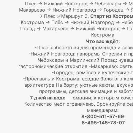
Плёс → Нижний Новгород → Чебоксары → М
Макарьево → Нижний Новгород → Городец → 
→ Плёс ✅Маршрут 2.
Старт из Костром
Кострома → Плёс → Нижний Новгород → Чеб
Посад → Макарьево → Нижний Новгород → Го
Кострома
Что вас ждёт:
-Плёс: набережная для променада и лев
-Нижний Новгород: панорамы Стрелки и п
-Чебоксары и Мариинский Посад: чуваш
гастрономические открытия -Макарьево: свят
-Городец: ремёсла и купеческие 
-Ярославль и Кострома: сердце Золотого кол
архитектура На борту: уютные каюты, вкусно
программы, детская анимация и забот
7 дней на воде
— эмоции, к которым хоче
Количество мест ограничено. Бронируйте се
менеджерам:
8-800-511-57-69
8-495-145-78-07