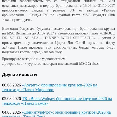
первыми забронировать его со стандартной скидкой 5%. Для
остальных пассажиров в период бронирования с 15.05 по 31.10.2017
предоставляется скидка в размере 5% от тарифа «Раннее
бронирование». Скидка 5% по клубной карте MSC Voyagers Club
также суммируется.
Еще один бонус для будущих пассажиров: при бронировании круиза
на MSC Bellissima до 31.07.2017 в стоимость включен пакет «CIRQUE
DU SOLEIL AT SEA – DINNER WITH SPECTACLE» – ужин с
просмотром шоу знаменитого Цирка Дю Солей прямо на борту
лайнера. Пакет включает три эксклюзивных блюда, которые будут
подаваться гостям перед началом шоу.
Бронируйте выгодно и с удовольствием.
Доверьте своих туристов мастерам впечатлений MSC Cruises!
Другие новости
06.08.2026
«Азурит»: бронирование круизов-2026 на
теплоходе «Павел Миронов»
05.08.2026
ТК «ВолгаWolga»: бронирование круизов-2026 на
теплоходе «Павел Бажов»
04.08.2026
«Донинтурфлот»: бронирование круизов-2026 на
теплоходе «Тихий Дон»