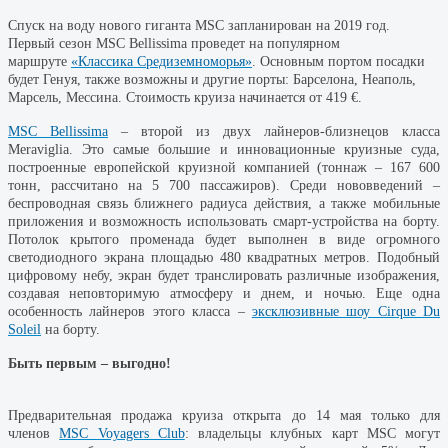
Спуск на воду нового гиганта MSC запланирован на 2019 год.
Первый сезон MSC Bellissima проведет на популярном
маршруте
«Классика Средиземноморья»
. Основным портом посадки
будет Генуя, также возможны и другие порты: Барселона, Неаполь,
Марсель, Мессина. Стоимость круиза начинается от 419 €.
MSC Bellissima
– второй из двух лайнеров-близнецов класса
Meraviglia. Это самые большие и инновационные круизные суда,
построенные европейской круизной компанией (тоннаж – 167 600
тонн, рассчитано на 5 700 пассажиров). Среди нововведений –
беспроводная связь ближнего радиуса действия, а также мобильные
приложения и возможность использовать смарт-устройства на борту.
Потолок крытого променада будет выполнен в виде огромного
светодиодного экрана площадью 480 квадратных метров. Подобный
цифровому небу, экран будет транслировать различные изображения,
создавая неповторимую атмосферу и днем, и ночью. Еще одна
особенность лайнеров этого класса –
эксклюзивные шоу Cirque Du
Soleil
на борту.
Быть первым – выгодно!
Предварительная продажа круиза открыта до 14 мая только для
членов
MSC Voyagers Club
: владельцы клубных карт MSC могут