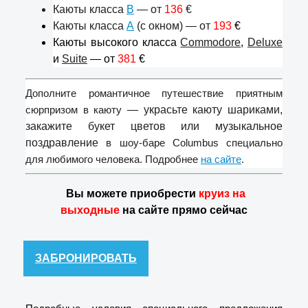
Каюты класса
B
— от
136
€
Каюты класса
А
(с окном) — от
193
€
Каюты высокого класса
Commodore
,
Deluxe
и
Suite
— от
381
€
Дополните романтичное путешествие приятным
сюрпризом в каюту
— украсьте каюту шариками,
закажите букет цветов или музыкальное
поздравление
в шоу-баре Columbus специально
для любимого человека.
Подробнее
на сайте
.
Вы можете приобрести
круиз на
выходные
на сайте прямо сейчас
ЗАБРОНИРОВАТЬ