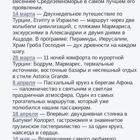
Весеннее Средиземноморье в самом лучшем его
проявлении.
14 марта
— Двухнедельное путешествие по
Турции, Египту и Израилю — маршрут через две
колыбели цивилизаций, с пляжами Мармариса,
экскурсиями в Александрии и двумя днями в
Ашдоде. В программе: Пирамиды, Иерусалим,
Храм Гроба Господня — дух древности на каждом
шагу.
28 марта
— 11 ночей комфорта по курортной
Турции: Бодрум, Мармарис, термальные
источники, восточные базары и неспешный отдых
в стиле Astoria Grande.
8 апреля
— Пасхальный круиз к берегам Афона
— паломничество к святыням и светлая
праздничная атмосфера. Один из самых
трогательных маршрутов, который уже
полюбился нашим пассажирам.
18 апреля
— Впервые: двухдневная стоянка в
Батуми! Колорит, гастрономия и знаменитое
грузинское гостеприимство — за один круиз,
навсегда в сердце.
16 мая
— Возвращение самого любимого