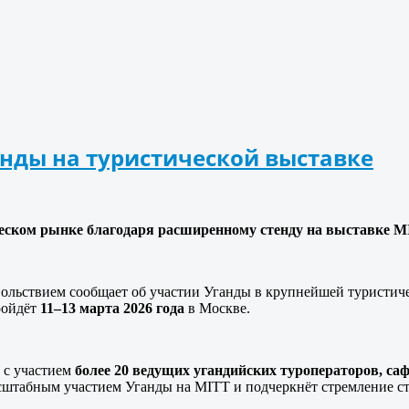
анды на туристической выставке
ческом рынке благодаря расширенному стенду на
выставке
M
вольствием сообщает об участии Уганды в крупнейшей туристи
пройдёт
11–13 марта 2026 года
в Москве.
с участием
более 20 ведущих угандийских туроператоров, са
асштабным участием Уганды на
MITT
и подчеркнёт стремление ст