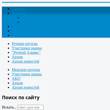
Главная
Новости
Круизные новости
Новости компаний
О проекте
Контакты
Поиск круизов
Речные круизы
Участники рынка
"Речной Альянс"
Архив
Архив новостей
Морские круизы
Участники рынка
АКО
Архив
Архив новостей
Поиск по сайту
Искать...