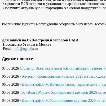
• провести
B
2
B
-встречи и установить партнёрские отношения;
• получить актуальную информацию о визовой поддержке и ло
Российские туристы могут удобно оформить визу через Посольс
Для записи на
B
2
B
-встречи и запросов СМИ:
Посольство Уганды в Москве
Email
:
info
@
uganda
.
ru
Другие новости
07.08.2026
Cruise.ru: Эстетика купе и магия пейзажей - теперь 
06.08.2026
«Азурит»: бронирование круизов-2026 на теплоход
06.08.2026
«Донинтурфлот»: Круиз на троих - делите цену и у
05.08.2026
ТК «ВолгаWolga»: бронирование круизов-2026 на т
04.08.2026
«Донинтурфлот»: бронирование круизов-2026 на те