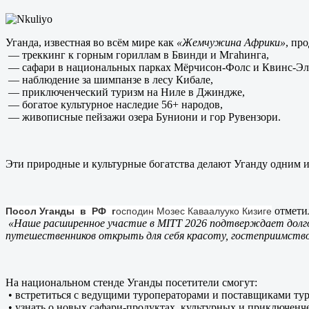
Уганда, известная во всём мире как
«Жемчужина Африки»
, пр
— треккинг к горным гориллам в Бвинди и Мгаһинга,
— сафари в национальных парках Мёрчисон-Фолс и Квинс-Эли
— наблюдение за шимпанзе в лесу Кибале,
— приключенческий туризм на Ниле в Джиндже,
— богатое культурное наследие 56+ народов,
— живописные пейзажи озера Буниони и гор Рувензори.
Эти природные и культурные богатства делают Уганду одним 
отмети
Посол
Уганды
в
РФ г
осподин
Мозес Каваалууко Кизиге
«Наше расширенное участие в
MITT
2026 подтверждает долго
путешественников открыть для себя красоту, гостеприимство
На национальном стенде Уганды посетители смогут:
• встретиться с ведущими туроператорами и поставщиками тур
• узнать о новых сафари-продуктах, культурных и приключенч