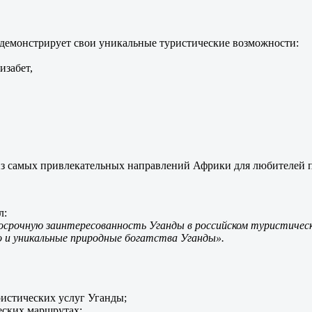
одемонстрирует свои уникальные туристические возможности:
забет,
из самых привлекательных направлений Африки для любителей 
л:
срочную заинтересованность Уганды в российском туристическ
 и уникальные природные богатства Уганды».
истических услуг Уганды;
еских маршрутах;