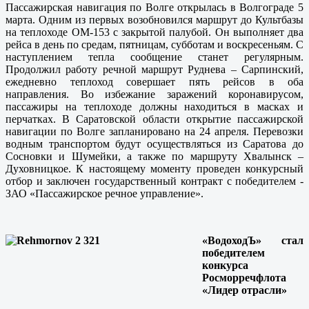
Пассажирская навигация по Волге открылась в Волгограде 5
марта. Одним из первых возобновился маршрут до Культбазы
на теплоходе ОМ-153 с закрытой палубой. Он выполняет два
рейса в день по средам, пятницам, субботам и воскресеньям. С
наступлением тепла сообщение станет регулярным.
Продолжил работу речной маршрут Руднева – Сарпинский,
ежедневно теплоход совершает пять рейсов в оба
направления. Во избежание заражений коронавирусом,
пассажиры на теплоходе должны находиться в масках и
перчатках. В Саратовской области открытие пассажирской
навигации по Волге запланировано на 24 апреля. Перевозки
водным транспортом будут осуществляться из Саратова до
Сосновки и Шумейки, а также по маршруту Хвалынск –
Духовницкое. К настоящему моменту проведен конкурсный
отбор и заключен государственный контракт с победителем -
ЗАО «Пассажирское речное управление».
«ВодоходЪ» стал
победителем
конкурса
Росморречфлота
«Лидер отрасли»