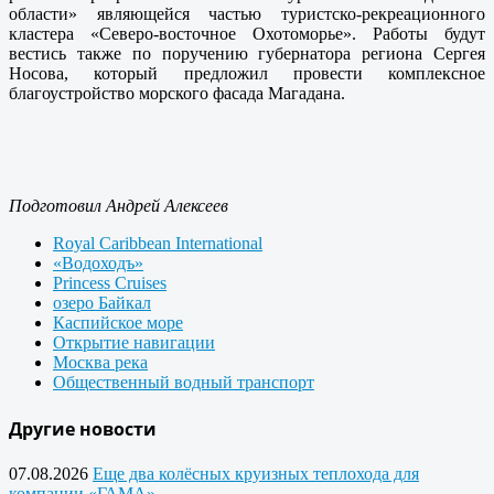
области» являющейся частью туристско-рекреационного
кластера «Северо-восточное Охотоморье». Работы будут
вестись также по поручению губернатора региона Сергея
Носова, который предложил провести комплексное
благоустройство морского фасада Магадана.
Подготовил Андрей Алексеев
Royal Caribbean International
«Водоходъ»
Princess Cruises
озеро Байкал
Каспийское море
Открытие навигации
Москва река
Общественный водный транспорт
Другие новости
07.08.2026
Еще два колёсных круизных теплохода для
компании «ГАМА»