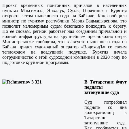
Проект временных понтонных причалов в населенных
пунктах Максимиха, Энхалук, Сухая, Горячинск в Бурятия
откроют летом нынешнего года на Байкале. Как сообщила
министр по туризму республики Мария Бадмацыренова, это
позволит маломерным судам безопасно подходить к берегу.
По ее словам, регион работает над созданием причальной и
водной инфраструктуры на крупнейшем пресноводно озере.
Министр также сообщила, что в августе нынешнего года на
Байкал придет судоходный оператор «ВодоходЪ» со своим
теплоходом на воздушной подушке. Бурятия начала
сотрудничество с этой судоходной компанией в 2020 году по
подготовке круизной программы.
В Татарстане будут
подняты
затонувшие суда
Суд потребовал
поднять со дна
водохранилищ в
Татарстане
затонувшие суда.
Как сообщается на