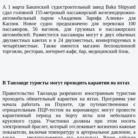
А 1 марта Бакинский судостроительный завод Baku Shipyard
сдал головной 155-метровый пассажирский железнодорожно-
автомобильный паром «Академик Зарифа Алиева» для
Каспия. Новое судно предназначено для перевозки 100
пассажиров, 56 вагонов, для грузовых и пассажирских
автомобилей. Разместится пассажиры могут в двух обычных
двухместных каютах и в 24 двухместных, конвертируемых в
четырёхместные. Также имеются магазин беспошлинной
торговли, ресторан, интернет-кафе, бар, медицинский блок.
В Таиланде туристы могут проходить карантин на яхтах
Правительство Таиланда разрешило иностранным туристам
проходить обязательный карантин на яхтах. Программа уже
начала работать на Пхукете, где путешественники с
отрицательным ПЦР-тестом на коронавирус могут провести
карантинный период на борту яхты или небольшого
круизного судна. Участники должны при этом носить
электронный браслет, который отслеживает жизненно важные
показатели, включая температуру и артериальное давление, а
также — местоположение его владельца. Ранее тайские