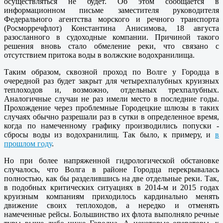
осуществляться не будет. Об этом сообщается в
информационном письме заместителя руководителя
Федерального агентства морского и речного транспорта
(Росморречфлот) Константина Анисимова, 18 августа
разосланного в судоходные компании. Причиной такого
решения вновь стало обмеление реки, что связано с
отсутствием притока воды в волжские водохранилища.
Таким образом, сквозной проход по Волге у Городца в
очередной раз будет закрыт для четырехпалубных круизных
теплоходов и, возможно, отдельных трехпалубных.
Аналогичные случаи не раз имели место в последние годы.
Прохождение через проблемные Городецкие шлюзы в таких
случаях обычно разрешали раз в сутки в определенное время,
когда по намеченному графику производились попуски -
сбросы воды из водохранилищ. Так было, к примеру, и
в
прошлом году
.
Но при более напряженной гидрологической обстановке
случалось, что Волга в районе Городца перекрывалась
полностью, как бы разделившись на две отдельные реки. Так,
в подобных критических ситуациях в 2014-м и 2015 годах
круизным компаниям приходилось кардинально менять
движение своих теплоходов, а нередко и отменять
намеченные рейсы. Большинство их флота выполняло речные