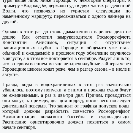
туры выше либо ниже Городца. А некоторые операторы, к
примеру «ВодоходЪ», держали суда в двух частях разделенной
Волги, что позволяло их туристам, следующим по
намеченному маршруту, пересаживаться с одного лайнера на
другой.
Однако в этот раз до столь драматичного варианта дело не
дошло. Как отметил замруководителя Росморречфлота
Константин Анисимов, ситуация с отсутствием
навигационных глубин в Городце в общем-то уже стала
обычной и ожидаемой: в прошлом году обмеление случилось
в августе, а в этом все повторяется в сентябре. Радует лишь то,
что в первом осеннем месяце четырехпалубные лайнеры через
Городецкие шлюзы ходят реже, чем в разгар сезона – в июле и
августе.
Правда, воды в водохранилищах в этот раз значительно
убавилось, поэтому попуски, а с ними и проходы судов будут
не ежедневными, а раз в два-три дня. Причем, проводиться
они могут, к примеру, два дня подряд, после чего последует
длительный перерыв. Что зависит от графика попусков воды,
который должны разработать совместно Росморречфлот,
Администрация волжского бассейна и судовладельцы.
Расписание ориентировочно должен появиться в самом
начале сентября.