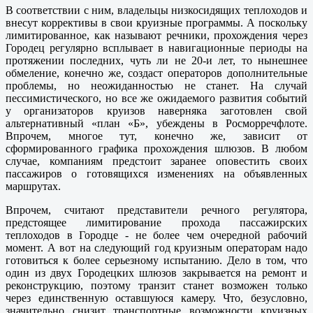
В соответствии с ним, владельцы низкосидящих теплоходов и
внесут коррективы в свои круизные программы. А поскольку
лимитированное, как называют речники, прохождения через
Городец регулярно всплывает в навигационные периоды на
протяжении последних, чуть ли не 20-и лет, то нынешнее
обмеление, конечно же, создаст операторов дополнительные
проблемы, но неожиданностью не станет. На случай
пессимистического, но все же ожидаемого развития событий
у организаторов круизов наверняка заготовлен свой
альтернативный «план «Б», убеждены в Росморречфлоте.
Впрочем, многое тут, конечно же, зависит от
сформированного графика прохождения шлюзов. В любом
случае, компаниям предстоит заранее оповестить своих
пассажиров о готовящихся изменениях на объявленных
маршрутах.
Впрочем, считают представители речного регулятора,
предстоящее лимитирование прохода пассажирских
теплоходов в Городце - не более чем очередной рабочий
момент. А вот на следующий год круизным операторам надо
готовиться к более серьезному испытанию. Дело в том, что
один из двух Городецких шлюзов закрывается на ремонт и
реконструкцию, поэтому транзит станет возможен только
через единственную оставшуюся камеру. Что, безусловно,
значительно снизит транспортные возможности круизных