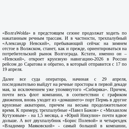
«ВолгаWolda» в предстоящем сезоне продолжат ходить по
накатанным речным трассам. И в частности, трехпалубный
«Александр Невский», пребывающий сейчас на зимнем
отстое в Волжском, станет, как и прежде, ориентироваться на
потребительский рынок Волгограда. Кстати, именно он –
«Невский», откроет круизную навигацию-2026 в России
рейсом до Саратова и обратно, в который отправится с 17 по
19 апреля.
Далее все суда оператора, начиная с 29 апреля,
последовательно выйдут на речные просторы в первой декаде
мая, за исключением уже упомянутого «Сибиряка». Причем,
почти весь флот компании, в соответствии с графиком
движения, вновь уходит из «домашнего» порт Пермь в другие
круизные акватории, причем на весьма продолжительное
время. К примеру, трехпалубные «Павел Бажов» с «Михаилом
Кутузовым» - на 1,5 месяца, а «Юрий Никулин» почти вдвое
дольше. А вот двухпалубник «Борис Полевой» и четырехдек
«Владимир Маяковский» - самый большой в компании,