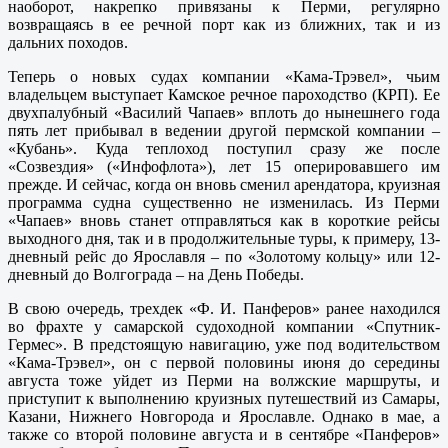
наоборот, накрепко привязаны к Перми, регулярно
возвращаясь в ее речной порт как из ближних, так и из
дальних походов.
Теперь о новых судах компании «Кама-Трэвел», чьим
владельцем выступает Камское речное пароходство (КРП). Ее
двухпалубный «Василий Чапаев» вплоть до нынешнего года
пять лет прибывал в ведении другой пермской компании –
«Кубань». Куда теплоход поступил сразу же после
«Созвездия» («Инфофлота»), лет 15 оперировавшего им
прежде. И сейчас, когда он вновь сменил арендатора, круизная
программа судна существенно не изменилась. Из Перми
«Чапаев» вновь станет отправляться как в короткие рейсы
выходного дня, так и в продолжительные туры, к примеру, 13-
дневный рейс до Ярославля – по «Золотому кольцу» или 12-
дневный до Волгограда – на День Победы.
В свою очередь, трехдек «Ф. И. Панферов» ранее находился
во фрахте у самарской судоходной компании «Спутник-
Гермес». В предстоящую навигацию, уже под водительством
«Кама-Трэвел», он с первой половины июня до середины
августа тоже уйдет из Перми на волжские маршруты, и
приступит к выполнению круизных путешествий из Самары,
Казани, Нижнего Новгорода и Ярославле. Однако в мае, а
также со второй половине августа и в сентябре «Панферов»