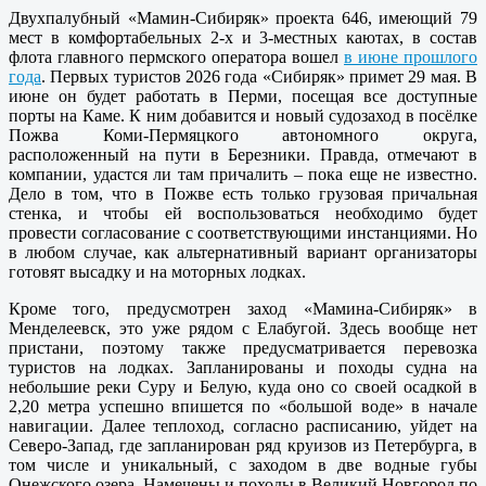
Двухпалубный «Мамин-Сибиряк» проекта 646, имеющий 79
мест в комфортабельных 2-х и 3-местных каютах, в состав
флота главного пермского оператора вошел
в июне прошлого
года
. Первых туристов 2026 года «Сибиряк» примет 29 мая. В
июне он будет работать в Перми, посещая все доступные
порты на Каме. К ним добавится и новый судозаход в посёлке
Пожва Коми-Пермяцкого автономного округа,
расположенный на пути в Березники. Правда, отмечают в
компании, удастся ли там причалить – пока еще не известно.
Дело в том, что в Пожве есть только грузовая причальная
стенка, и чтобы ей воспользоваться необходимо будет
провести согласование с соответствующими инстанциями. Но
в любом случае, как альтернативный вариант организаторы
готовят высадку и на моторных лодках.
Кроме того, предусмотрен заход «Мамина-Сибиряк» в
Менделеевск, это уже рядом с Елабугой. Здесь вообще нет
пристани, поэтому также предусматривается перевозка
туристов на лодках. Запланированы и походы судна на
небольшие реки Суру и Белую, куда оно со своей осадкой в
2,20 метра успешно впишется по «большой воде» в начале
навигации. Далее теплоход, согласно расписанию, уйдет на
Северо-Запад, где запланирован ряд круизов из Петербурга, в
том числе и уникальный, с заходом в две водные губы
Онежского озера. Намечены и походы в Великий Новгород по