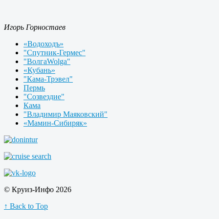
Игорь Горностаев
«Водоходъ»
"Спутник-Гермес"
"ВолгаWolga"
«Кубань»
"Кама-Трэвел"
Пермь
"Созвездие"
Кама
"Владимир Маяковский"
«Мамин-Сибиряк»
© Круиз-Инфо 2026
↑ Back to Top