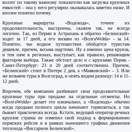
коллег по такому важному показателю как загрузка круизных
емкостей – она у него регулярно оказывалась заметно ниже. И
вполне понятно почему.
Круизные маршруты «Водохода», точнее их
продолжительность, выстроены, скажем так, не всегда
логично. Так, из Перми в Астрахань и обратно «Белинский»
ходит за 17 дней, а его визави из «ВолгаWolda» - за 14.
Понятно, чье водное путешествие обойдется туристам
дешевле, причем, весьма ощутимо. Ну а именно цена круиза,
и тем паче в регионах, выступает, как правило, решающим
фактором выбора. Также обстоит дело и с круизами Пермь -
Санкт-Петербург: 23 и 20 дней соответственно. Причем,
«Белинский» стоит в Питере 2 дня, а «Маяковский» – 3. Или
же возьмем туры в Волгоград, и опять видим разницу: 14 и 11-
12 дней.
Впрочем, обе компании разбивают свои продолжительные
круизные туры при продаже на отдельные сегменты. Но
«ВолгаWolda» делает это изначально, а «Водоходъ» обычно
когда продажи полного цикла начинают тормозиться, а так
бывает практически всегда. Кстати, ведущий оператор речных
круизов страны не изменил свой подход к формированию
пермских рейсов и в рамках нынешнего графика движения
теплохода «Виссарион Белинский».