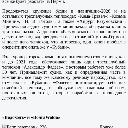
все же будет работать из Перми.
Продолжатся круизные будни в навигацию-2026 и на
остальных трехпалубных теплоходах «Кама-Трэвел»: «Козьма
Минин», «Н. В. Гоголь», а также «Хирург Разумовский».
Причем, последнее судно компания начала обслуживать лишь
три года назад. А до того «Разумовского» около полутора
десятка лет подряд арендовала всё тот же «Спутник-Гермес»,
и после него теплоход, что интересно, один сезон пробыл в
оперейтинге опять же у «Кубани».
Эта туроператорская компания в нынешнем сезоне вновь, как
и до 2021 года, обслуживает лишь один трехпалубный
теплоход «Александр Фадеев», с которым работает уже более
30 лет. Принадлежит судно, как и определённая часть в
компании, всё тому же Камскому речному пароходство. Как
отмечают в «Кубани», «Фадеев» позиционирует себя как
семейный теплоход и обслуживает, главным образом,
постоянных клиентов, которых наработал за прошедшие
десятилетия.
«Водоходъ» и «Волга
Wolda»
Долгое