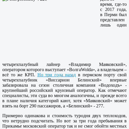
время, где-то
с 2017 года,
в Перми был
представлен
лишь один
четырехпалубный лайнер «Владимир Маяковский»,
оператором которого выступает «ВолгаWolda», а владельцем –
всё то же КРП.
Но три года назад
в пермском порту свой
четырехпалубник «Виссарион Белинский» впервые
забазировала на сезон столичная компания «Водоходъ» -
крупнейший российский круизный оператор. Как отмечают
специалисты, эти суда во многом аналогичны, и прежде всего
в плане наличия категорий кают, хотя «Маяковский» может
взять на борт 290 пассажиров, а «Белинский» - 277.
Примерно одинакова и стоимость туродня двух теплоходов,
что нетрудно подсчитать. Но вот за три года пребывания в
Прикамье московский оператор так и не смог обойти местных