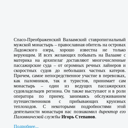
Спасо-Преображенский Валаамский ставропигиальный
мужской монастырь – православная
обитель на островах
Ладожского озера, хорошо известна не только
верующим. И всех желающих побывать на Валааме с
материка на архипелаг доставляют многочисленные
пассажирские суда – от огромных речных лайнеров и
скоростных судов до небольших частных катеров.
Причем, самое непосредственное участие в перевозках,
как паломников, так и туристов, принимает сам
монастырь – один из ведущих пассажирских
судовладельцев региона. Он также выступают и в роли
оператора по приему, занимаясь обслуживанием
путешественников с прибывающих круизных
теплоходов. С некоторыми п
одробностями этой
деятельности монастыря нас познакомил
директор его
Паломнической службы
Игорь Степанов
.
Подробнее...