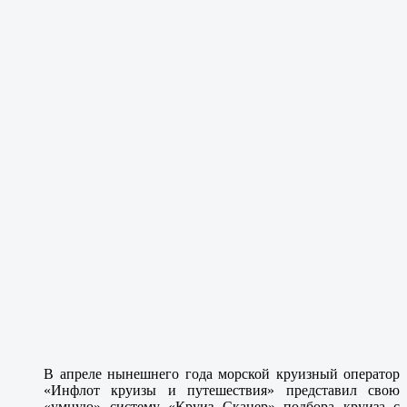
В апреле нынешнего года морской круизный оператор
«Инфлот круизы и путешествия» представил свою
«умную» систему «Круиз Сканер» подбора круиза с