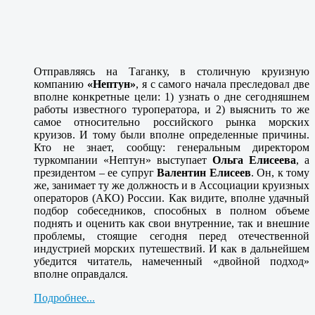
Отправляясь на Таганку, в столичную круизную
компанию
«Нептун»
, я с самого начала преследовал две
вполне конкретные цели: 1) узнать о дне сегодняшнем
работы известного туроператора, и 2) выяснить то же
самое относительно российского рынка морских
круизов. И тому были вполне определенные причины.
Кто не знает, сообщу: генеральным директором
туркомпании «Нептун» выступает
Ольга Елисеева
, а
президентом – ее супруг
Валентин Елисеев
. Он, к тому
же, занимает ту же должность и в Ассоциации круизных
операторов (АКО) России. Как видите, вполне удачный
подбор собеседников, способных в полном объеме
поднять и оценить как свои внутренние, так и внешние
проблемы, стоящие сегодня перед отечественной
индустрией морских путешествий. И как в дальнейшем
убедится читатель, намеченный «двойной подход»
вполне оправдался.
Подробнее...