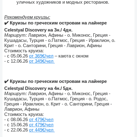
уличных художников и модных ресторанов.
Рекомендуем круизы:
✔️ Круизы по греческим островам на лайнере
Celestyal Discovery
на 3н./ 4дн.
Маршрут:
Лаврион, Афины - о. Миконос, Греция -
Кушадасы, Турция - о.Патмос, Греция - Ираклион, о.
Крит - о. Санторини, Греция - Лаврион, Афины
Стоимость круиза:
- с 05.06.26
от 369€/чел
– каюта с окном
- с 12.06.26
от 349€/чел
✔️ Круизы по греческим островам на лайнере
Celestyal Discovery
на
4н./ 5дн.
Маршрут:
Лаврион, Афины - о. Миконос, Греция -
Кушадасы, Турция - о.Патмос, Греция - о. Родос,
Греция - Ираклион, о. Крит - о. Санторини, Греция -
Лаврион, Афины
Стоимость круиза:
- с 08.06.26
от 479€/чел
- с 15.06.26
от 479€/чел
- с 22.06.26
от 449€/чел