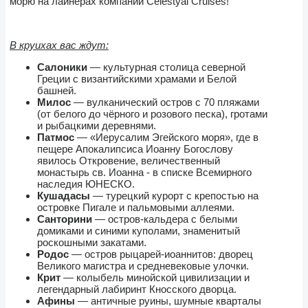
морю на лайнерах компании Celestyal Cruises!
В круихах вас ждут:
Салоники
— культурная столица северной
Греции с византийскими храмами и Белой
башней.
Милос
— вулканический остров с 70 пляжами
(от белого до чёрного и розового песка), гротами
и рыбацкими деревнями.
Патмос
— «Иерусалим Эгейского моря», где в
пещере Апокалипсиса Иоанну Богослову
явилось Откровение, величественный
монастырь св. Иоанна - в списке Всемирного
наследия ЮНЕСКО.
Кушадасы
— турецкий курорт с крепостью на
островке Пигале и пальмовыми аллеями.
Санторини
— остров-кальдера с белыми
домиками и синими куполами, знаменитый
роскошными закатами.
Родос
— остров рыцарей-иоаннитов: дворец
Великого магистра и средневековые улочки.
Крит
— колыбель минойской цивилизации и
легендарный лабиринт Кносского дворца.
Афины
— античные руины, шумные кварталы