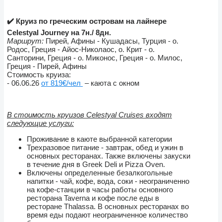
✔️ Круиз по греческим островам на лайнере
Celestyal Journey
на 7н./ 8дн.
Маршрут:
Пирей, Афины - Кушадасы, Турция - о.
Родос, Греция - Айос-Николаос, о. Крит - о.
Санторини, Греция - о. Миконос, Греция - о. Милос,
Греция - Пирей, Афины
Стоимость круиза:
- 06.06.26
от 819€/чел
– каюта с окном
В стоимость круизов Celestyal Cruises входят
следующие услуги:
Проживание в каюте выбранной категории
Трехразовое питание - завтрак, обед и ужин в
основных ресторанах. Также включены закуски
в течение дня в Greek Deli и Pizza Oven.
Включены определенные безалкогольные
напитки - чай, кофе, вода, соки - неограниченно
на кофе-станции в часы работы основного
ресторана Taverna и кофе после еды в
ресторане Thalassa. В основных ресторанах во
время еды подают неограниченное количество