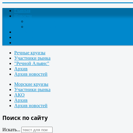
Главная
Новости
Круизные новости
Новости компаний
О проекте
Контакты
Поиск круизов
Речные круизы
Участники рынка
"Речной Альянс"
Архив
Архив новостей
Морские круизы
Участники рынка
АКО
Архив
Архив новостей
Поиск по сайту
Искать...