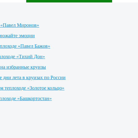
е «Павел Миронов»
множайте эмоции
еплоходе «Павел Бажов»
плоходе «Тихий Дон»
на избранные круизы
е дни лета в круизах по России
м теплоходе «Золотое кольцо»
еплоходе «Башкортостан»