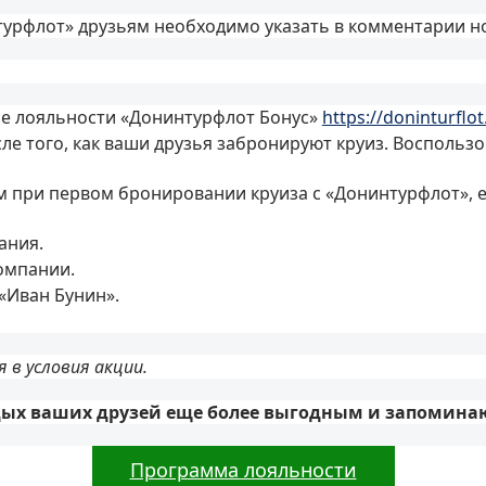
турфлот» друзьям необходимо указать в комментарии н
ме лояльности «Донинтурфлот Бонус»
https://doninturflo
сле того, как ваши друзья забронируют круиз. Восполь
ям при первом бронировании круиза с «Донинтурфлот», 
ания.
омпании.
«Иван Бунин».
 в условия акции.
тдых ваших друзей еще более выгодным и запомина
Программа лояльности