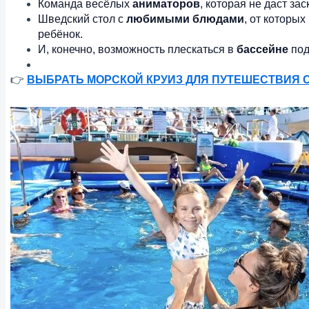
Команда весёлых
аниматоров
, которая не даст зас
Шведский стол с
любимыми блюдами
, от которых
ребёнок.
И, конечно, возможность плескаться в
бассейне
под
👉
ВЫБРАТЬ МОРСКОЙ КРУИЗ ДЛЯ ПУТЕШЕСТВИЯ 