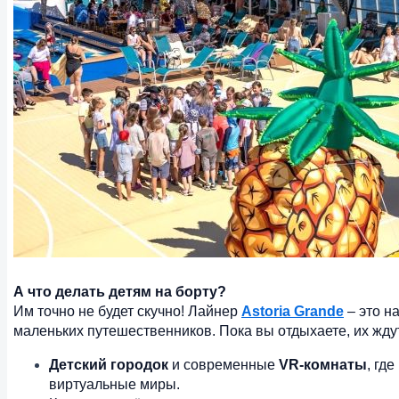
А что делать детям на борту?
Им точно не будет скучно! Лайнер
Astoria Grande
– это н
маленьких путешественников. Пока вы отдыхаете, их жду
Детский городок
и современные
VR-комнаты
, гд
виртуальные миры.