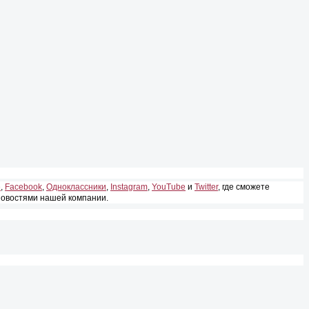
е
,
Facebook
,
Одноклассники
,
Instagram
,
YouTube
и
Twitter
, где сможете
 новостями нашей компании.