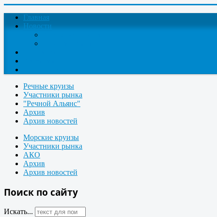
Главная
Новости
Круизные новости
Новости компаний
О проекте
Контакты
Поиск круизов
Речные круизы
Участники рынка
"Речной Альянс"
Архив
Архив новостей
Морские круизы
Участники рынка
АКО
Архив
Архив новостей
Поиск по сайту
Искать...