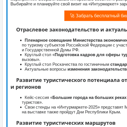
Выбирайте и планируйте свой визит на «Интурмаркет» зар
🚀 Забрать бесплатный би
Отраслевое законодательство и актуал
Пленарное совещание Министерства экономиче
по туризму субъектов Российской Федерации с учас
и Государственной Думы РФ.
Круглый стол «
Подготовка кадров для сферы ту
вызовы».
Круглый стол Роскачества по гостиничным
станда
Актуальные вопросы
изменения законодательств
Развитие туристического потенциала о
и регионов
Кейс-сессия «
Большие города на больших реках
туристов».
Свои стенды на «Интурмаркете-2025» представят М
на выставке также пройдут Дни Республики Крым.
Развитие туристических маршрутов