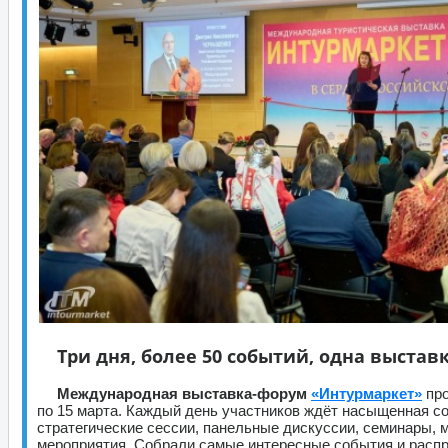
Три дня, более 50 событий, одна выстав
Международная выставка-форум
«Интурмаркет»
про
по 15 марта. Каждый день участников ждёт насыщенная с
стратегические сессии, панельные дискуссии, семинары, 
мероприятия. Собрали самые интересные события и распр