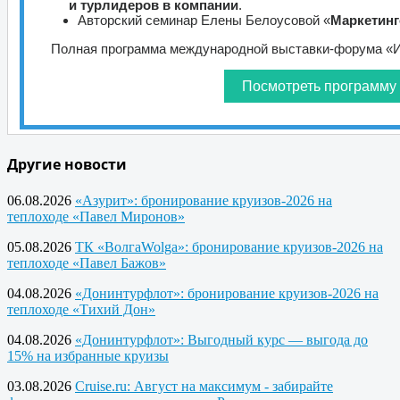
и турлидеров в компании
.
Авторский семинар Елены Белоусовой «
Маркетинг
Полная программа международной выставки-форума «Ин
Посмотреть программу
Другие новости
06.08.2026
«Азурит»: бронирование круизов-2026 на
теплоходе «Павел Миронов»
05.08.2026
ТК «ВолгаWolga»: бронирование круизов-2026 на
теплоходе «Павел Бажов»
04.08.2026
«Донинтурфлот»: бронирование круизов-2026 на
теплоходе «Тихий Дон»
04.08.2026
«Донинтурфлот»: Выгодный курс — выгода до
15% на избранные круизы
03.08.2026
Cruise.ru: Август на максимум - забирайте