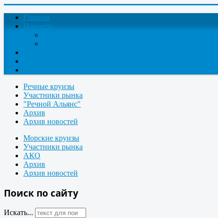
Главная
Новости
Круизные новости
Новости компаний
О проекте
Контакты
Поиск круизов
Речные круизы
Участники рынка
"Речной Альянс"
Архив
Архив новостей
Морские круизы
Участники рынка
АКО
Архив
Архив новостей
Поиск по сайту
Искать...