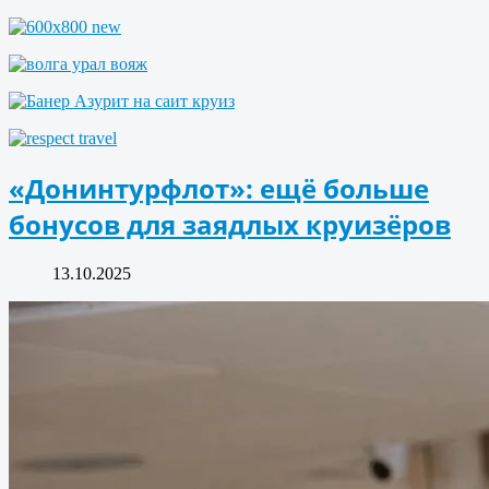
«Донинтурфлот»: ещё больше
бонусов для заядлых круизёров
13.10.2025