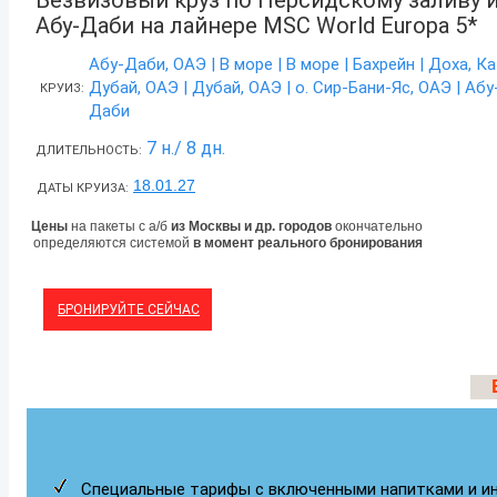
Безвизовый круз по Персидскому заливу 
Абу-Даби на лайнере MSC
World
Europa 5*
Абу-Даби, ОАЭ | В море | В море | Бахрейн | Доха, Ка
Дубай, ОАЭ | Дубай, ОАЭ | о. Сир-Бани-Яс, ОАЭ | Абу
КРУИЗ:
Даби
7 н./ 8 дн.
ДЛИТЕЛЬНОСТЬ:
18.01.27
ДАТЫ КРУИЗА:
Цены
на пакеты с а/б
из Москвы и др. городов
окончательно
определяются системой
в момент реального бронирования
БРОНИРУЙТЕ СЕЙЧАС
Специальные тарифы с включенными напитками и и