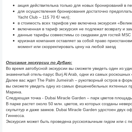
акция действительна только для новых бронирований в пер
для осуществления бронирования достаточно предоплаты
Yacht Club – 115 70 €/ чел);
в стоимость всех тарифов уже включена экскурсия «Вели
включенная в тариф экскурсия не подлежат возврату и за
данные тарифы совместимы со скидками для гостей MSC 
круизная компания оставляет за собой право приостанови
момент или скорректировать цену на любой заезд
Описание экскурсии по Дубаю:
Во время автобусной экскурсии вы сможете увидеть один из уд
знаменитый отель-парус Burj Al Arab, одни из самых роскошных
Далее вас ждет The Palm Jumeirah – рукотворный остров в фор
вы сможете увидеть одну из самых фешенебельных яхтенных п
Марина.
Следующая точка - Dubai Miracle Garden – парк цветов площадь
В парке растет около 50 млн. цветов, из которых созданы невер
скульптур и даже замков. Dubai Miracle Garden удостоен двух 
Гиннесса.
Экскурсия может быть проведена русскоязычным гидом или с пе