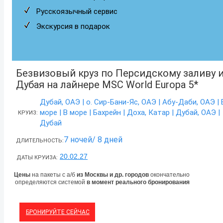
Русскоязычный сервис
Экскурсия в подарок
Безвизовый круз по Персидскому заливу 
Дубая на лайнере MSC World Europa 5*
Дубай, ОАЭ | о. Сир-Бани-Яс, ОАЭ | Абу-Даби, ОАЭ | 
море | В море | Бахрейн | Доха, Катар | Дубай, ОАЭ |
КРУИЗ:
Дубай
7 ночей/ 8 дней
ДЛИТЕЛЬНОСТЬ:
20.02.27
ДАТЫ КРУИЗА:
Цены
на пакеты с а/б
из Москвы и др. городов
окончательно
определяются системой
в момент реального бронирования
БРОНИРУЙТЕ СЕЙЧАС