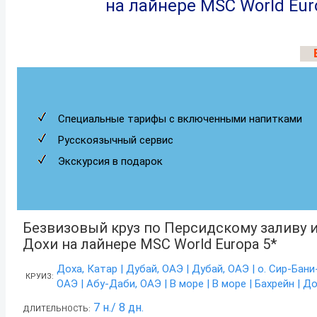
на лайнере MSC World Eur
Специальные тарифы с включенными напитками
Русскоязычный сервис
Экскурсия в подарок
Безвизовый круз по Персидскому заливу 
Дохи на лайнере MSC
World
Europa 5*
Доха, Катар | Дубай, ОАЭ | Дубай, ОАЭ | о. Сир-Бани
КРУИЗ:
ОАЭ | Абу-Даби, ОАЭ | В море | В море | Бахрейн | Д
7 н./ 8 дн.
ДЛИТЕЛЬНОСТЬ: