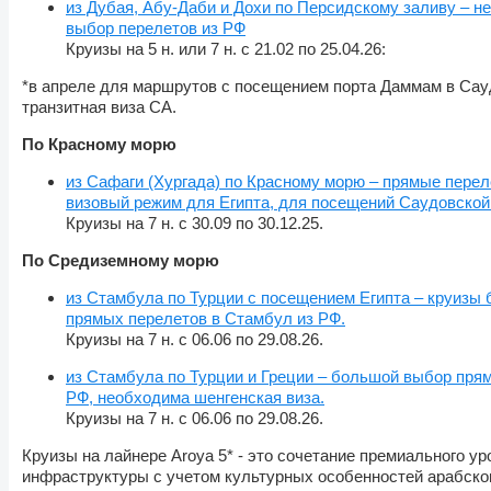
из Дубая, Абу-Даби и Дохи по Персидскому заливу – н
выбор перелетов из РФ
Круизы на 5 н. или 7 н. с 21.02 по 25.04.26:
*в апреле для маршрутов с посещением порта Даммам в Сау
транзитная виза СА.
По Красному морю
из Сафаги (Хургада) по Красному морю – прямые перел
визовый режим для Египта, для посещений Саудовской
Круизы на 7 н. с 30.09 по 30.12.25.
По Средиземному морю
из Стамбула по Турции с посещением Египта – круизы 
прямых перелетов в Стамбул из РФ.
Круизы на 7 н. с 06.06 по 29.08.26.
из Стамбула по Турции и Греции – большой выбор пря
РФ, необходима шенгенская виза.
Круизы на 7 н. с 06.06 по 29.08.26.
Круизы на лайнере Aroya 5* - это сочетание премиального у
инфраструктуры с учетом культурных особенностей арабског