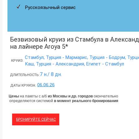
Русскоязычный сервис
Безвизовый круиз из Стамбула в Алексан
на лайнере Aroya 5*
Стамбул, Турция - Мармарис, Турция - Бодрум, Турци
КРУИЗ:
Каш, Турция - Александрия, Египет - Стамбул
7 н./ 8 дн.
ДЛИТЕЛЬНОСТЬ:
06.06.26
ДАТЫ КРУИЗА:
Цены
на пакеты с а/б
из Москвы и др. городов
окончательно
определяются системой
в момент реального бронирования
БРОНИРУЙТЕ СЕЙЧАС