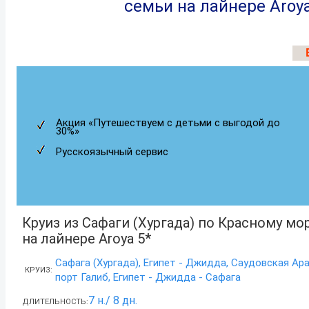
семьи на лайнере Aroya
Акция «Путешествуем с детьми с выгодой до
30%»
Русскоязычный сервис
Круиз из Сафаги (Хургада) по Красному м
на лайнере Aroya 5*
Сафага (Хургада), Египет - Джидда, Саудовская Ара
КРУИЗ:
порт Галиб, Египет - Джидда - Сафага
7 н./ 8 дн.
ДЛИТЕЛЬНОСТЬ: