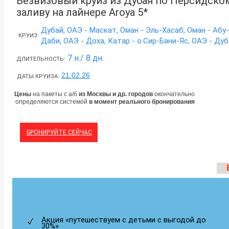
Безвизовый круиз из Дубая по Персидско
заливу на лайнере Aroya 5*
Дубай, ОАЭ - Маскат, Оман - Эль-Хасаб, Оман - Абу-
КРУИЗ:
Даби, ОАЭ - Доха, Катар - о.Сир-Бани-Яс, ОАЭ - Ду
7 н./ 8 дн.
ДЛИТЕЛЬНОСТЬ:
21.02.26
ДАТЫ КРУИЗА:
Цены
на пакеты с а/б
из Москвы и др. городов
окончательно
определяются системой
в момент реального бронирования
БРОНИРУЙТЕ СЕЙЧАС
Акция «путешествуем с детьми с выгодой до
30%»