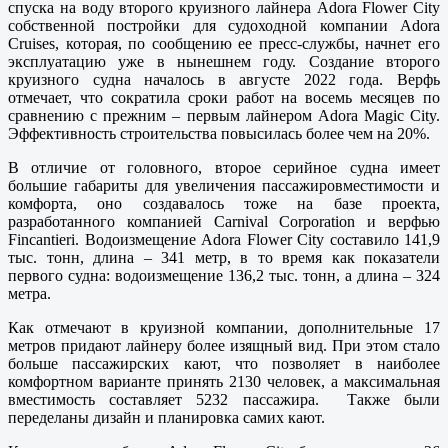
спуска на воду второго круизного лайнера Adora Flower City
собственной постройки для судоходной компании Adora
Cruises, которая, по сообщению ее пресс-службы, начнет его
эксплуатацию уже в нынешнем году. Создание второго
круизного судна началось в августе 2022 года. Верфь
отмечает, что сократила сроки работ на восемь месяцев по
сравнению с прежним – первым лайнером Adora Magic City.
Эффективность строительства повысилась более чем на 20%.
В отличие от головного, второе серийное судна имеет
большие габариты для увеличения пассажировместимости и
комфорта, оно создавалось тоже на базе проекта,
разработанного компанией Carnival Corporation и верфью
Fincantieri. Водоизмещение Adora Flower City составило 141,9
тыс. тонн, длина – 341 метр, в то время как показатели
первого судна: водоизмещение 136,2 тыс. тонн, а длина – 324
метра.
Как отмечают в круизной компании, дополнительные 17
метров придают лайнеру более изящный вид. При этом стало
больше пассажирских кают, что позволяет в наиболее
комфортном варианте принять 2130 человек, а максимальная
вместимость составляет 5232 пассажира. Также были
переделаны дизайн и планировка самих кают.