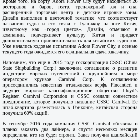
Кроме того, на борту Adora Flower City будут находиться 26
ресторанов и баров, театр, тренажерный зал и спа,
расширенный торговый центр и детские игровые зоны.
Дизайн выполнен в цветочной тематике, что соответствует
названию судна и его связи с Гуанчжоу на юге Китая,
известному как «город цветов». Дизайн, отмечают в
компании, подчеркивает культуру Китая и придает
дополнительную привлекательность для китайских туристов.
Уже начались ходовые испытания Adora Flower City, а осенью
текущего года ожидается его официальная сдача заказчику.
Напомним, что еще в 2015 году госкорпорация CSSC (China
State Shipbuilding Corp.) заключила соглашение о развитии
индустрии морских путешествий с крупнейшим в мире
оператором круизов Carnival Corp. К соглашению
присоединились известная итальянская верфь Fincantieri и
ведущее мировое классификационное общество Lloyd’s
Register. Carnival Corpоration и CSSC создали совместное
предприятие, которое получило название CSSC Carnival. Ее
штаб-квартира разместилась в Гонконге, китайская сторона
получила 60% акций.
В сентябре 2016 года компания CSSC Carnival объявила о
планах заказать два лайнера, а спустя несколько месяцев
определила, кто их будет строить. Заказ получил шанхайский