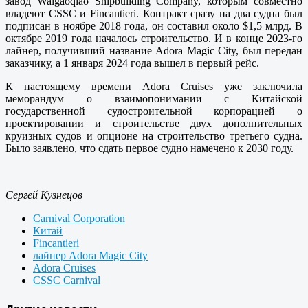
завод Waigaoqiao Shipbuilding Company, которым совместно
владеют CSSC и Fincantieri. Контракт сразу на два судна был
подписан в ноябре 2018 года, он составил около $1,5 млрд. В
октябре 2019 года началось строительство. И в конце 2023-го
лайнер, получивший название Adora Magic City, был передан
заказчику, а 1 января 2024 года вышел в первый рейс.
К настоящему времени Adora Cruises уже заключила
меморандум о взаимопонимании с Китайской
государственной судостроительной корпорацией о
проектировании и строительстве двух дополнительных
круизных судов и опционе на строительство третьего судна.
Было заявлено, что сдать первое судно намечено к 2030 году.
Сергей Кузнецов
Carnival Corporation
Китай
Fincantieri
лайнер Adora Magic City
Adora Cruises
CSSC Carnival