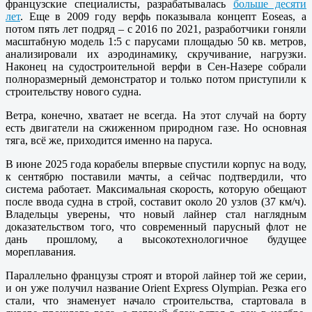
французские специалисты, разрабатывалась
больше десяти
лет
. Еще в 2009 году верфь показывала концепт Eoseas, а
потом пять лет подряд – с 2016 по 2021, разработчики гоняли
масштабную модель 1:5 с парусами площадью 50 кв. метров,
анализировали их аэродинамику, скручивание, нагрузки.
Наконец на судостроительной верфи в Сен-Назере собрали
полноразмерный демонстратор и только потом приступили к
строительству нового судна.
Ветра, конечно, хватает не всегда. На этот случай на борту
есть двигатели на сжиженном природном газе. Но основная
тяга, всё же, приходится именно на паруса.
В июне 2025 года корабелы впервые спустили корпус на воду,
к сентябрю поставили мачты, а сейчас подтвердили, что
система работает. Максимальная скорость, которую обещают
после ввода судна в строй, составит около 20 узлов (37 км/ч).
Владельцы уверены, что новый лайнер стал наглядным
доказательством того, что современный парусный флот не
дань прошлому, а высокотехнологичное будущее
мореплавания.
Параллельно французы строят и второй лайнер той же серии,
и он уже получил название Orient Express Olympian. Резка его
стали, что знаменует начало строительства, стартовала в