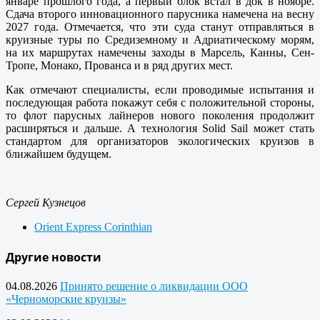
январе прошлого года, а первый блок встал в док в ноябре.
Сдача второго инновационного парусника намечена на весну
2027 года. Отмечается, что эти суда станут отправляться в
круизные туры по Средиземному и Адриатическому морям,
на их маршрутах намечены заходы в Марсель, Канны, Сен-
Тропе, Монако, Прованса и в ряд других мест.
Как отмечают специалисты, если проводимые испытания и
последующая работа покажут себя с положительной стороны,
то флот парусных лайнеров нового поколения продолжит
расширяться и дальше. А технология Solid Sail может стать
стандартом для организаторов экологических круизов в
ближайшем будущем.
Сергей Кузнецов
Orient Express Corinthian
Другие новости
04.08.2026
Принято решение о ликвидации ООО
«Черноморские круизы»