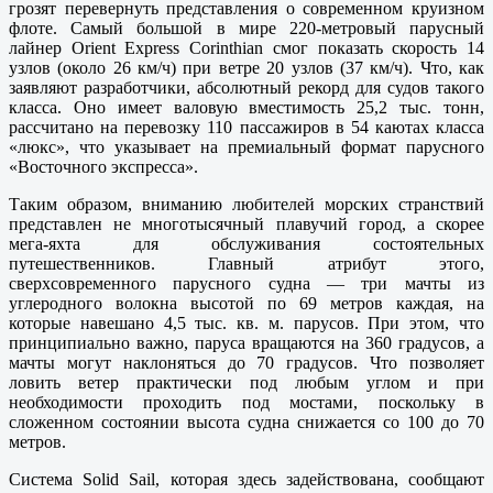
грозят перевернуть представления о современном круизном
флоте. Самый большой в мире 220-метровый парусный
лайнер Orient Express Corinthian смог показать скорость 14
узлов (около 26 км/ч) при ветре 20 узлов (37 км/ч). Что, как
заявляют разработчики, абсолютный рекорд для судов такого
класса. Оно имеет валовую вместимость 25,2 тыс. тонн,
рассчитано на перевозку 110 пассажиров в 54 каютах класса
«люкс», что указывает на премиальный формат парусного
«Восточного экспресса».
Таким образом, вниманию любителей морских странствий
представлен не многотысячный плавучий город, а скорее
мега-яхта для обслуживания состоятельных
путешественников. Главный атрибут этого,
сверхсовременного парусного судна — три мачты из
углеродного волокна высотой по 69 метров каждая, на
которые навешано 4,5 тыс. кв. м. парусов. При этом, что
принципиально важно, паруса вращаются на 360 градусов, а
мачты могут наклоняться до 70 градусов. Что позволяет
ловить ветер практически под любым углом и при
необходимости проходить под мостами, поскольку в
сложенном состоянии высота судна снижается со 100 до 70
метров.
Система Solid Sail, которая здесь задействована, сообщают