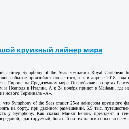
льшой круизный лайнер мира
й лайнер Symphony of the Seas компании Royal Caribbean In
овое событие произойдет после того, как в апреле 2018 года
ет в Европе, на Средиземном море. Он побывает в портах Бар
м и Неаполя в Италии. А к 24 ноября придет в Майами, где 
 из нового Терминала «А».
, что Symphony of the Seas станет 25-м лайнером круизного ф
нять на борту, при двойном размещении, 5,5 тыс. путешестве
есть у Symphony. Как сказал Майкл Бейли, президент и ге
передовой, адаптируемый, богатый на технологии опыт во всем ф