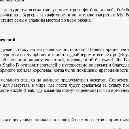
м, где туристы всегда смогут посмотреть футбол, хоккей, бе
рылышки, бургеры и крафтовое пиво, а также сыграть в Ms. Pa
 станет самым сладким местом во всем океане.
лечений
ь делает ставку на театральные постановки. Первый чрезвычай
 вернется на Symphony и станет хэдлайнером в его театре (Roya
 об эволюции авиапутешествий, посвященной братьям Райт. В а
А Studio B отправит зрителей в путешествие во времени благод
бряного юбилея королевы, когда были похищены драгоценности 
мального отдыха на лайнере предусмотрен лазертаг. Современ
для лазертага в мире, где гости будут сражаться за судьбу п
весте Puzzle Break, где команды станут соревноваться со времене
ровая и досуговая площадка для людей всех возрастов с приятны