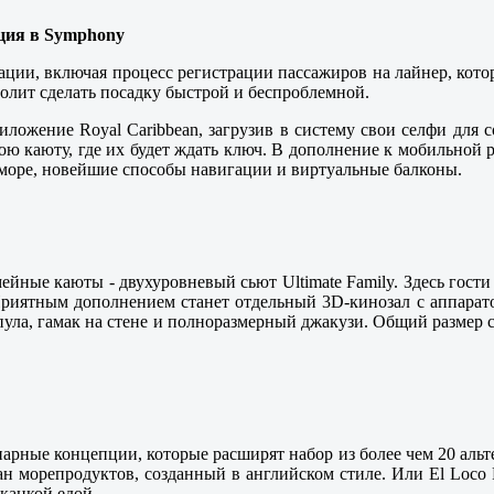
ция в Symphony
ации, включая процесс регистрации пассажиров на лайнер, кото
олит сделать посадку быстрой и беспроблемной.
иложение Royal Caribbean, загрузив в систему свои селфи для 
свою каюту, где их будет ждать ключ. В дополнение к мобильной
море, новейшие способы навигации и виртуальные балконы.
ные каюты - двухуровневый сьют Ultimate Family. Здесь гости 
риятным дополнением станет отдельный 3D-кинозал с аппаратом
пула, гамак на стене и полноразмерный джакузи. Общий размер сь
инарные концепции, которые расширят набор из более чем 20 альт
ан морепродуктов, созданный в английском стиле. Или El Loco 
канкой едой.