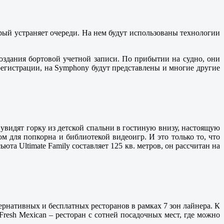
рый устраняет очереди. На нем будут использованы технологии
создания бортовой учетной записи. По прибытии на судно, они
 регистрации, на Symphony будут представлены и многие другие
увидят горку из детской спальни в гостиную внизу, настоящую
 для попкорна и библиотекой видеоигр. И это только то, что
юта Ultimate Family составляет 125 кв. метров, он рассчитан на
ернативных и бесплатных ресторанов в рамках 7 зон лайнера. К
Fresh Mexican – ресторан с сотней посадочных мест, где можно