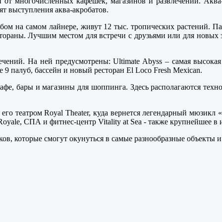
й от многочисленных кафешек, магазинов и развлечений. Аква
ят выступления аква-акробатов.
бом на самом лайнере, живут 12 тыс. тропических растений. П
естораны. Лучшим местом для встречи с друзьями или для новых 
ечений. На ней предусмотрены: Ultimate Abyss – самая высокая г
 9 палуб, бассейн и новый ресторан El Loco Fresh Mexican.
афе, бары и магазины для шоппинга. Здесь располагаются технол
 с его театром Royal Theater, куда вернется легендарный мюзикл
Royale, СПА и фитнес-центр Vitality at Sea - также крупнейшее 
ков, которые смогут окунуться в самые разнообразные объекты и