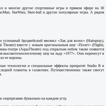
йсбол и многие другие спортивные игры в прямом эфире на 30
cMan, StarWars, Skee-ball и другие популярные игры. А рядом
но успешный бродвейский мюзикл «Лак для волос» (Hairspray),
l Theater) вместе с новым оригинальным шоу «Полет» (Flight),
ква-театре (AquaTheatre) под открытым небом также появится
аря высокотехнологичному шоу на льду «1977». Они перенесут в
из ее короны.
ные технологии и специальные эффекты превратят Studio B в
оследней планеты в галактике. Путешественники также смогут
м.
ми сюрпризами буквально на каждом углу.