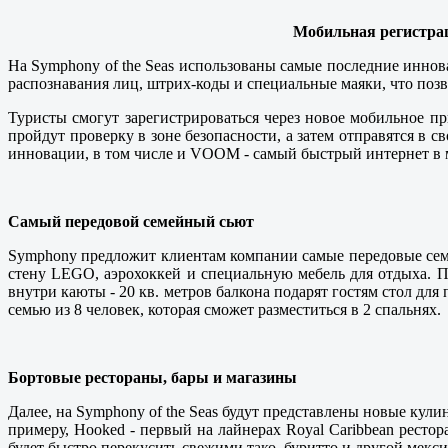
Мобильная регистра
На Symphony of the Seas использованы самые последние иннов
распознавания лиц, штрих-коды и специальные маяки, что позв
Туристы смогут зарегистрироваться через новое мобильное пр
пройдут проверку в зоне безопасности, а затем отправятся в 
инновации, в том числе и VOOM - самый быстрый интернет в 
Самый передовой семейный сьют
Symphony предложит клиентам компании самые передовые семей
стену LEGO, аэрохоккей и специальную мебель для отдыха. П
внутри каюты - 20 кв. метров балкона подарят гостям стол для 
семью из 8 человек, которая сможет разместиться в 2 спальнях.
Бортовые рестораны, бары и магазины
Далее, на Symphony of the Seas будут представлены новые кул
примеру, Hooked - первый на лайнерах Royal Caribbean рестор
будет быстро перекусить свежими тако, буритто и другой мекси