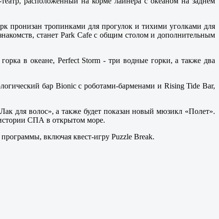
-театр, расположенный на корме лайнера с океаном на заднем
арк пронизан тропинками для прогулок и тихими уголками для
знакомств, станет Park Cafе с общим столом и дополнительным
орка в океане, Perfect Storm - три водные горки, а также два
огический бар Bionic с роботами-барменами и Rising Tide Bar,
 «Лак для волос», а также будет показан новый мюзикл «Полет».
в истории СПА в открытом море.
 программы, включая квест-игру Puzzle Break.