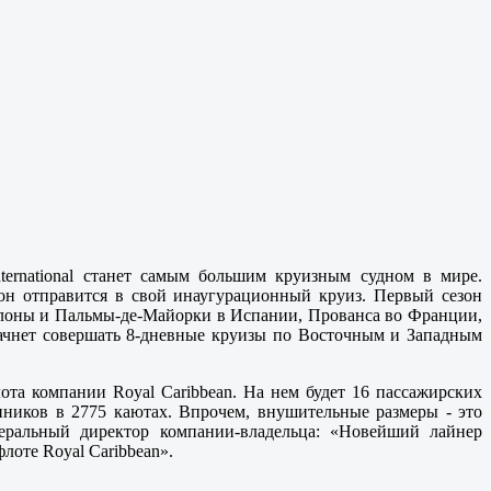
ternational станет самым большим круизным судном в мире.
 он отправится в свой инаугурационный круиз. Первый сезон
селоны и Пальмы-де-Майорки в Испании, Прованса во Франции,
начнет совершать 8-дневные круизы по Восточным и Западным
лота компании Royal Caribbean. На нем будет 16 пассажирских
нников в 2775 каютах. Впрочем, внушительные размеры - это
неральный директор компании-владельца: «Новейший лайнер
лоте Royal Caribbean».