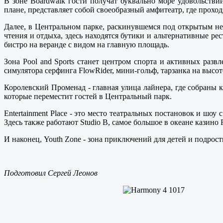
В зоне Boardwalk гости получат буквально море удовольстви
плане, представляет собой своеобразный амфитеатр, где проход
Далее, в Центральном парке, раскинувшемся под открытым не
чтения и отдыха, здесь находятся бутики и альтернативные р
бистро на веранде с видом на главную площадь.
Зона Pool and Sports станет центром спорта и активных развл
симулятора серфинга FlowRider, мини-гольф, тарзанка на высоте
Королевский Променад - главная улица лайнера, где собраны к
которые переместит гостей в Центральный парк.
Entertainment Place - это место театральных постановок и шоу
Здесь также работают Studio B, самое большое в океане казино 
И наконец, Youth Zone - зона приключений для детей и подрост
Подготовил Сергей Леонов