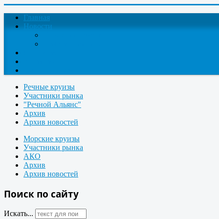
Главная
Новости
Круизные новости
Новости компаний
О проекте
Контакты
Поиск круизов
Речные круизы
Участники рынка
"Речной Альянс"
Архив
Архив новостей
Морские круизы
Участники рынка
АКО
Архив
Архив новостей
Поиск по сайту
Искать...