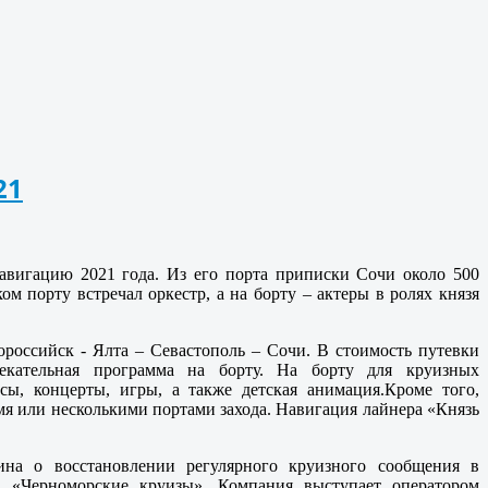
21
авигацию 2021 года. Из его порта приписки Сочи около 500
м порту встречал оркестр, а на борту – актеры в ролях князя
российск - Ялта – Севастополь – Сочи. В стоимость путевки
лекательная программа на борту. На борту для круизных
сы, концерты, игры, а также детская анимация.Кроме того,
я или несколькими портами захода. Навигация лайнера «Князь
на о восстановлении регулярного круизного сообщения в
«Черноморские круизы». Компания выступает оператором