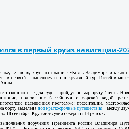
ился в первый круиз навигации-20
енье, 13 июня, круизный лайнер «Князь Владимир» открыл н
сь в первый в нынешнем сезоне круизный тур. Гостей в морско
 Анны.
же традиционные для судна, пройдут по маршруту Сочи - Ново
 питание, пользование бассейнами с морской водой, разв
иготовлена насыщенная программа: презентации, мастер-клас
 на борту выделена
под краткосрочные путешествия
– между двум
до 18 сентября. Круизное судно совершит 14 рейсов.
выполнения поручения Президента России Владимира Пути
не ФГУП «Росморпорт» в январе 2017 года учредило ООО 