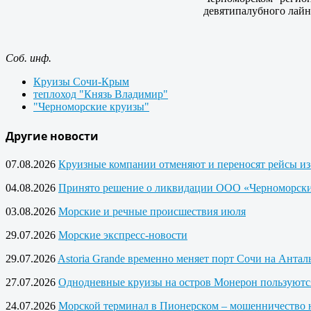
девятипалубного лайн
Соб. инф.
Круизы Сочи-Крым
теплоход "Князь Владимир"
"Черноморские круизы"
Другие новости
07.08.2026
Круизные компании отменяют и переносят рейсы из
04.08.2026
Принято решение о ликвидации ООО «Черноморски
03.08.2026
Морские и речные происшествия июля
29.07.2026
Морские экспресс-новости
29.07.2026
Astoria Grande временно меняет порт Сочи на Анта
27.07.2026
Однодневные круизы на остров Монерон пользуютс
24.07.2026
Морской терминал в Пионерском – мошенничество 