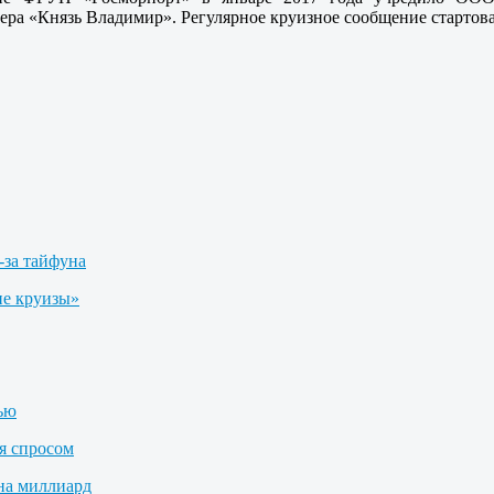
ера «Князь Владимир». Регулярное круизное сообщение стартова
-за тайфуна
е круизы»
лью
я спросом
на миллиард