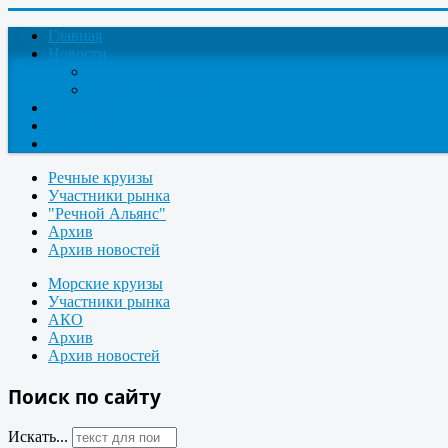
Главная
Новости
Круизные новости
Новости компаний
О проекте
Контакты
Поиск круизов
Речные круизы
Участники рынка
"Речной Альянс"
Архив
Архив новостей
Морские круизы
Участники рынка
АКО
Архив
Архив новостей
Поиск по сайту
Искать...