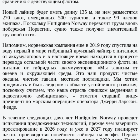
сравнению с действующим флотом.
Новый лайнер будет иметь длину 135 м, на нем разместятся
270 кают, вмещающих 500 туристов, а также 99 членов
экипажа. Поскольку Hurtigruten Norway перевозит грузы вдоль
побережья Норвегии, судно также получит значительный
грузовой отсек.
Напомним, норвежская компания еще в 2019 году спустила на
воду первый в мире гибридный круизный лайнер с питанием
от аккумуляторов и в настоящее время находится в процессе
перевода остальной части своего экспедиционного флота на
питание от гибридных аккумуляторов. «Мы зависим от
океана и окружающей среды. Это наш продукт: чистые
океаны, чистые гавани, местные поставщики. Мы хотим
продвигать и быть лидером в области устойчивого развития,
поскольку считаем, что наша отрасль слишком медленная и
недостаточно амбициозная», - отметил старший вице-
президент по морским операциям оператора Джерри Ларссон-
Федде.
В течение следующих двух лет Hurtigruten Norway проведет
испытания предложенных технологий, прежде чем завершить
проектирование в 2026 году, и уже в 2027 году планирует
начать производство новейшего лайнера на верфи. Первое