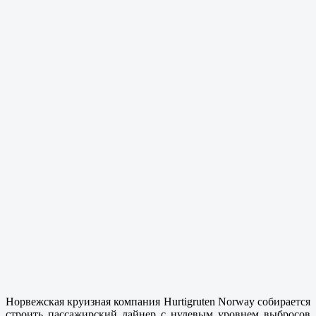
Но
рвежская круизная компания Hurtigruten Norway собирается
строить пассажирский лайнер с нулевым уровнем выбросов