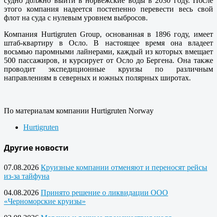
судно должно выйти в норвежские воды в 2030 году. После
этого компания надеется постепенно перевести весь свой
флот на суда с нулевым уровнем выбросов.
Компания Hurtigruten Group, основанная в 1896 году, имеет
штаб-квартиру в Осло. В настоящее время она владеет
восьмью паромными лайнерами, каждый из которых вмещает
500 пассажиров, и курсирует от Осло до Бергена. Она также
проводит экспедиционные круизы по различным
направлениям в северных и южных полярных широтах.
По материалам компании Hurtigruten Norway
Hurtigruten
Другие новости
07.08.2026
Круизные компании отменяют и переносят рейсы
из-за тайфуна
04.08.2026
Принято решение о ликвидации ООО
«Черноморские круизы»