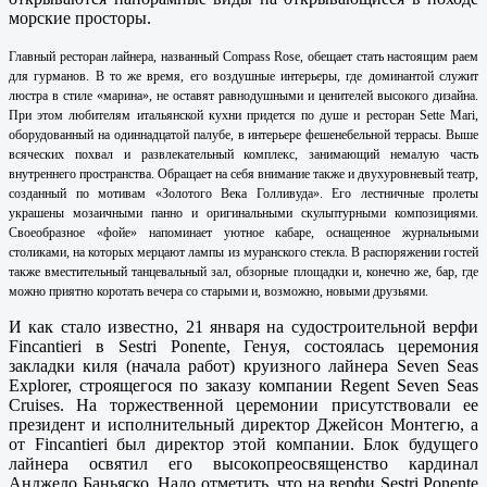
морские просторы.
Главный ресторан лайнера, названный Compass Rose, обещает стать настоящим раем
для гурманов. В то же время, его воздушные интерьеры, где доминантой служит
люстра в стиле «марина», не оставят равнодушными и ценителей высокого дизайна.
При этом любителям итальянской кухни придется по душе и ресторан Sette Mari,
оборудованный на одиннадцатой палубе, в интерьере фешенебельной террасы. Выше
всяческих похвал и развлекательный комплекс, занимающий немалую часть
внутреннего пространства. Обращает на себя внимание также и двухуровневый театр,
созданный по мотивам «Золотого Века Голливуда». Его лестничные пролеты
украшены мозаичными панно и оригинальными скульптурными композициями.
Своеобразное «фойе» напоминает уютное кабаре, оснащенное журнальными
столиками, на которых мерцают лампы из муранского стекла. В распоряжении гостей
также вместительный танцевальный зал, обзорные площадки и, конечно же, бар, где
можно приятно коротать вечера со старыми и, возможно, новыми друзьями.
И как стало известно, 21 января на судостроительной верфи
Fincantieri в Sestri Ponente, Генуя, состоялась церемония
закладки киля (начала работ) круизного лайнера Seven Seas
Explorer, строящегося по заказу компании Regent Seven Seas
Cruises. На торжественной церемонии присутствовали ее
президент и исполнительный директор Джейсон Монтегю, а
от Fincantieri был директор этой компании. Блок будущего
лайнера освятил его высокопреосвященство кардинал
Анджело Баньяско. Надо отметить, что на верфи Sestri Ponente