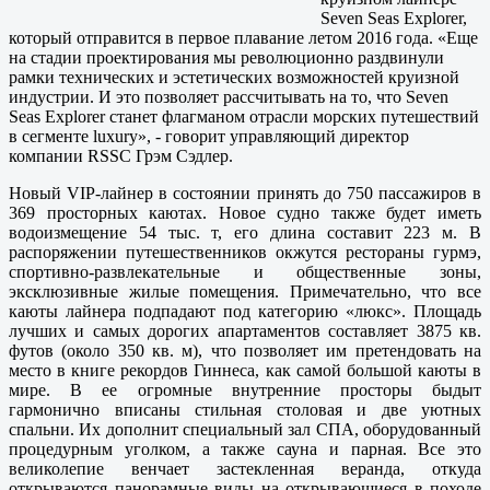
Seven Seas Explorer,
который отправится в первое плавание летом 2016 года. «Еще
на стадии проектирования мы революционно раздвинули
рамки технических и эстетических возможностей круизной
индустрии. И это позволяет рассчитывать на то, что Seven
Seas Explorer станет флагманом отрасли морских путешествий
в сегменте luxury», - говорит управляющий директор
компании RSSC Грэм Сэдлер.
Новый VIP-лайнер в состоянии принять до 750 пассажиров в
369 просторных каютах. Новое судно также будет иметь
водоизмещение 54 тыс. т, его длина составит 223 м. В
распоряжении путешественников окжутся рестораны гурмэ,
спортивно-развлекательные и общественные зоны,
эксклюзивные жилые помещения. Примечательно, что все
каюты лайнера подпадают под категорию «люкс». Площадь
лучших и самых дорогих апартаментов составляет 3875 кв.
футов (около 350 кв. м), что позволяет им претендовать на
место в книге рекордов Гиннеса, как самой большой каюты в
мире. В ее огромные внутренние просторы быдыт
гармонично вписаны стильная столовая и две уютных
спальни. Их дополнит специальный зал СПА, оборудованный
процедурным уголком, а также сауна и парная. Все это
великолепие венчает застекленная веранда, откуда
открываются панорамные виды на открывающиеся в походе