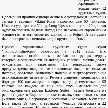
официально
вошли сразу 12
круизных судов.
Церемонии прошли одновременно в Амстердаме и Ростоке. И
теперь в ведении Viking River находятся уже 60 лайнеров.
Новые суда проекта Viking Longships в количестве 10 единиц
будут выполнять водные походы по нескольким европейским
маршрутам, в том числе по Дунаю и по Рейну. А два судна
были построены специально для круизов по Эльбе.
Проект удлиненных круизных судов серии
VikingLongshipsбыл разработан в 2012 году. Его
отличительная особенность - особая конструкция террас,
которые, в зависимости от погодных условий, можно делать
открытыми или закрытыми. На теплоходах также
предусмотрены выдвижные стеклянные двери от пола до
потолка, бортовые солнечные панели и энергоэффективные
двухтопливные двигатели. Речные лайнеры принимают на
борт до 190 пассажиров, которые могут разместиться в 95
каютах. На каждом из них при этом имеются по две
многокомнатные каюты Explorer Suites - самые большие на
речных судах в Европе, а также семь двухкомнатных сьютов
(Veranda Suites) с верандой в гостиной и балконом в спальне.
Есть также 39 кают с верандой (Veranda Staterooms) и 22
каюты с балконом. На двух других судах меньшего размера,