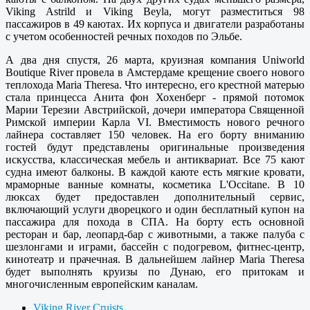
Viking Astrild и Viking Beyla, могут разместиться 98
пассажиров в 49 каютах. Их корпуса и двигатели разработаны
с учетом особенностей речных походов по Эльбе.
А два дня спустя, 26 марта, круизная компания Uniworld
Boutique River провела в Амстердаме крещение своего нового
теплохода Maria Theresa. Что интересно, его крестной матерью
стала принцесса Анита фон Хохенберг - прямой потомок
Марии Терезии Австрийской, дочери императора Священной
Римской империи Карла VI. Вместимость нового речного
лайнера составляет 150 человек. На его борту вниманию
гостей будут представлены оригинальные произведения
искусства, классическая мебель и антиквариат. Все 75 кают
судна имеют балконы. В каждой каюте есть мягкие кровати,
мраморные ванные комнаты, косметика L'Occitane. В 10
люксах будет предоставлен дополнительный сервис,
включающий услуги дворецкого и один бесплатный купон на
пассажира для похода в СПА. На борту есть основной
ресторан и бар, леопард-бар с животными, а также палуба с
шезлонгами и играми, бассейн с подогревом, фитнес-центр,
кинотеатр и прачечная. В дальнейшем лайнер Maria Theresa
будет выполнять круизы по Дунаю, его притокам и
многочисленным европейским каналам.
Viking River Cruists