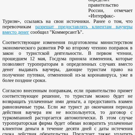
правительство
России, отмечает
«Интерфакс-
Туризм», ссылаясь на свои источники. Ранее о том, что
перевозчикам
разрешат предоставлять клиентам ваучеры
вместо денег
сообщил "КоммерсантЪ".
Соответствующие изменения подготовлены министерством
экономического развития РФ ко второму чтению поправок в
закон о туристской деятельности. В первом чтении,
прошедшем 12 мая, Госдума приняла изменения, которые
позволяют туроператорам в определенных случаях вместо
денег выдавать ваучеры, дающие туристам право на
получение путевки, отмененной из-за коронавируса, уже в
более поздние сроки.
Согласно внесенным поправкам, если правительство примет
соответствующее решение, то туристам можно будет не
возвращать уплаченные ими деньги, а предоставить взамен
равнозначные туры. Если же турист до окончания периода
действия ваучера им не воспользуется, то договор с
туркомпанией расторгается автомотически. В этом случае
туроператорская фирма будет обязан возвратить уплаченные
клиентом деньги в течение десяти дней с даты истечения
срока действия обязательства. Предстоит также уплатить