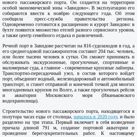
нового пассажирского порта. Он создается на территории
особой экономической зоны «Завидово». В эксплуатацию его
собираются ввести к ноябрю следующего года. Об этом
сообщила пресс-служба правительства региона.
Одновременно готовится к расширению и курорт Завидово: в
бухте появится множество отелей разного сервисного уровня,
а также центр семейного отдыха и развлечений.
Речной порт в Завидове рассчитан на 816 судозаходов в год, а
его среднегодовой пассажиропоток составит 204 тыс. человек,
или более тысячи человек в сутки. Он сможет принимать и
обслуживать экскурсионные, прогулочные, спортивные и
маломерные суда, а главное - современные круизные лайнеры.
Транспортно-пересадочный узел, в состав которого войдет
порт, объединит водный, железнодорожный и автомобильный
транспорт, и станет отправной и конечной точкой для многих
многодневных круизов по Волге, а также прогулочных рейсов
и акватории Московского моря (Иваньковского
водохранилища).
Строительство нового пассажирского порта, находящегося в
полутора часах езды от столицы,
началось в 2020 году
, и было
разделено на три этапа. Первый включает в себя возведение
причала длиной 791 м, создание портовой акватории и
проведение берегоукрепительных работ. К настоящему