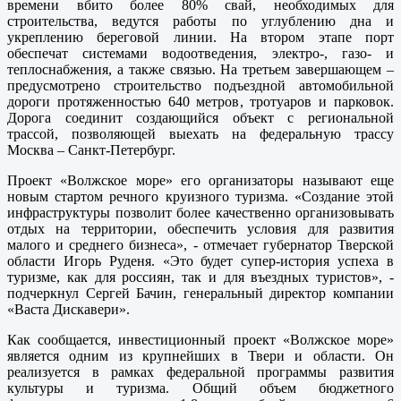
времени вбито более 80% свай, необходимых для
строительства, ведутся работы по углублению дна и
укреплению береговой линии. На втором этапе порт
обеспечат системами водоотведения, электро-, газо- и
теплоснабжения, а также связью. На третьем завершающем –
предусмотрено строительство подъездной автомобильной
дороги протяженностью 640 метров, тротуаров и парковок.
Дорога соединит создающийся объект с региональной
трассой, позволяющей выехать на федеральную трассу
Москва – Санкт-Петербург.
Проект «Волжское море» его организаторы называют еще
новым стартом речного круизного туризма. «Создание этой
инфраструктуры позволит более качественно организовывать
отдых на территории, обеспечить условия для развития
малого и среднего бизнеса», - отмечает губернатор Тверской
области Игорь Руденя. «Это будет супер-история успеха в
туризме, как для россиян, так и для въездных туристов», -
подчеркнул Сергей Бачин, генеральный директор компании
«Васта Дискавери».
Как сообщается, инвестиционный проект «Волжское море»
является одним из крупнейших в Твери и области. Он
реализуется в рамках федеральной программы развития
культуры и туризма. Общий объем бюджетного