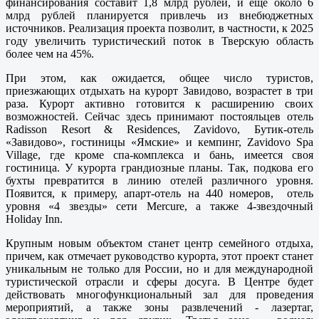
финансирования составит 1,8 млрд рублей, и еще около 6
млрд рублей планируется привлечь из внебюджетных
источников. Реализация проекта позволит, в частности, к 2025
году увеличить туристический поток в Тверскую область
более чем на 45%.
При этом, как ожидается, общее число туристов,
приезжающих отдыхать на курорт Завидово, возрастет в три
раза. Курорт активно готовится к расширению своих
возможностей. Сейчас здесь принимают постояльцев отель
Radisson Resort & Residences, Zavidovo, Бутик-отель
«Завидово», гостиницы «Ямские» и кемпинг, Zavidovo Spa
Village, где кроме спа-комплекса и бань, имеется своя
гостиница. У курорта грандиозные планы. Так, подкова его
бухты превратится в линию отелей различного уровня.
Появится, к примеру, апарт-отель на 440 номеров, отель
уровня «4 звезды» сети Mercure, а также 4-звездочный
Holiday Inn.
Крупным новым объектом станет центр семейного отдыха,
причем, как отмечает руководство курорта, этот проект станет
уникальным не только для России, но и для международной
туристической отрасли и сферы досуга. В Центре будет
действовать многофункциональный зал для проведения
мероприятий, а также зоны развлечений - лазертаг,