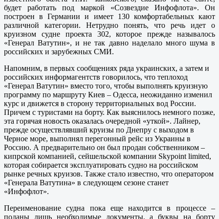
будет работать под маркой «Созвездие Инфофлота». Он
построен в Германии и имеет 130 комфортабельных кают
различной категории. Нетрудно понять, что речь идет о
круизном судне проекта 302, которое прежде называлось
«Генерал Ватутин», и не так давно наделало много шума в
российских и зарубежных СМИ.
Напомним, в первых сообщениях ряда украинских, а затем и
российских информагентств говорилось, что теплоход
«Генерал Ватутин» вместо того, чтобы выполнять круизную
программу по маршруту Киев – Одесса, неожиданно изменил
курс и движется в сторону территориальных вод России.
Причем с туристами на борту. Как выяснилось немного позже,
эта горячая новость оказалась очередной «уткой». Лайнер,
прежде осуществлявший круизы по Днепру с выходом в
Черное море, выполнял перегонный рейс из Украины в
Россию. А предварительно он был продан собственником –
кипрской компанией, сейшельской компании Skypoint limited,
которая собирается эксплуатировать судно на российском
рынке речных круизов. Также стало известно, что оператором
«Генерала Ватутина» в следующем сезоне станет
«Инфофлот».
Переименование судна пока еще находится в процессе –
поданы лишь необходимые документы, а буквы на борту