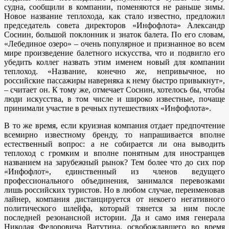
судна, сообщили в компании, поменяются не раньше зимы.
Новое название теплохода, как стало известно, предложил
председатель совета директоров «Инфофлота» Александр
Соснин, большой поклонник и знаток балета. По его словам,
«Лебединое озеро» – очень популярное и признанное во всем
мире произведение балетного искусства, что и подвигло его
убедить коллег назвать этим именем новый для компании
теплоход. «Название, конечно же, непривычное, но
российские пассажиры наверняка к нему быстро привыкнут»,
– считает он. К тому же, отмечает Соснин, хотелось бы, чтобы
люди искусства, в том числе и широко известные, почаще
принимали участие в речных путешествиях «Инфофлота».
В то же время, если круизная компания отдает предпочтение
всемирно известному бренду, то напрашивается вполне
естественный вопрос: а не собирается ли она выводить
теплоход с громким и вполне понятным для иностранцев
названием на зарубежный рынок? Тем более что до сих пор
«Инфофлот», единственный из членов ведущего
профессионального объединения, занимался перевозками
лишь российских туристов. Но в любом случае, переименовав
лайнер, компания дистанцируется от некоего негативного
политического шлейфа, который тянется за ним после
последней резонансной истории. Да и само имя генерала
Николая Федоровича Ватутина, освобождавшего во время