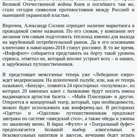
Великой Отечественной войны Киев и погибшего там же,
стало сегодня символом противостояния между Россией и
нынешней украинской властью.
Впрочем, Александр Соснин отрицает наличие маркетинга в
проводимой смене названия. По его словам, у компании нет
желания тем самым подготовить теплоход именно для выхода
на зарубежный потребительский рынок. Да и его основными
клиентами в навигацию-2018 станут россияне. В то же время,
«Инфофлот» собирается представить на борту такой уровень
сервиса, отметил он, который вполне устроит всех – и наших,
и зарубежных путешественников.
В предстоящее межсезонье теперь уже «Лебединое озеро»
ждет модернизация. На шлюпочной палубе, или, как ее теперь
называют, «Бенуар», появятся 24 просторных «полулюкса», из
которых 20 именных кают с балконами будут носить имена
выдающихся артистов балета – «Майя Плисецкая» и другие.
Откроется и концертный театр, который, при необходимости,
можно будет использовать как конференц-зал. В ресторанах
«Одетта» и «Одиллия» путешественникам предложат
завтраки по системе «шведский стол», а также обеды и ужины
по заказному меню. В барах «Фуэте» и «Театральный буфет»
предполагается большой выбор алкогольных и
безалкогольных напитков и закусок, вечерами будет играть