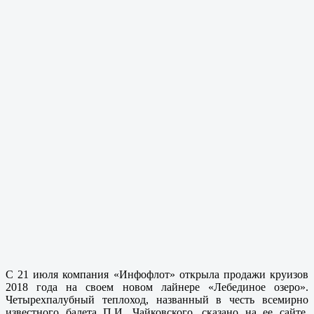
С 21 июля компания «Инфофлот» открыла продажи круизов
2018 года на своем новом лайнере «Лебединое озеро».
Четырехпалубный теплоход, названный в честь всемирно
известного балета П.И. Чайковского, сказано на ее сайте,