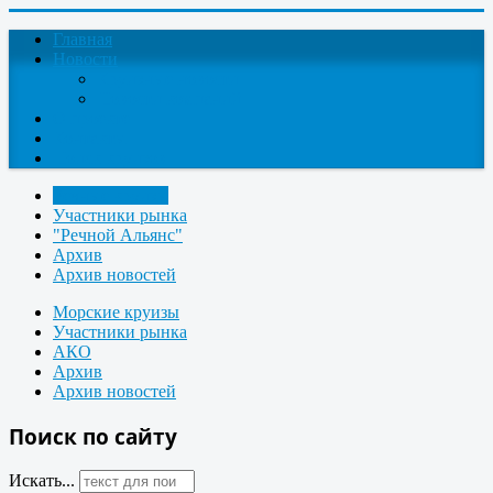
Главная
Новости
Круизные новости
Новости компаний
О проекте
Контакты
Поиск круизов
Речные круизы
Участники рынка
"Речной Альянс"
Архив
Архив новостей
Морские круизы
Участники рынка
АКО
Архив
Архив новостей
Поиск по сайту
Искать...