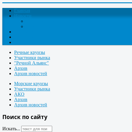
Главная
Новости
Круизные новости
Новости компаний
О проекте
Контакты
Поиск круизов
Речные круизы
Участники рынка
"Речной Альянс"
Архив
Архив новостей
Морские круизы
Участники рынка
АКО
Архив
Архив новостей
Поиск по сайту
Искать...