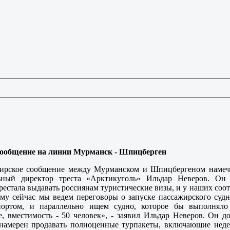
сообщение на линии Мурманск - Шпицберген
ирское сообщение между Мурманском и Шпицбергеном намечен
льный директор треста «Арктикуголь» Ильдар Неверов. Он
естала выдавать россиянам туристические визы, и у наших соот
му сейчас мы ведем переговоры о запуске пассажирского судн
портом, и параллельно ищем судно, которое бы выполняло 
, вместимость - 50 человек», - заявил Ильдар Неверов. Он д
намерен продавать полноценные турпакеты, включающие недел