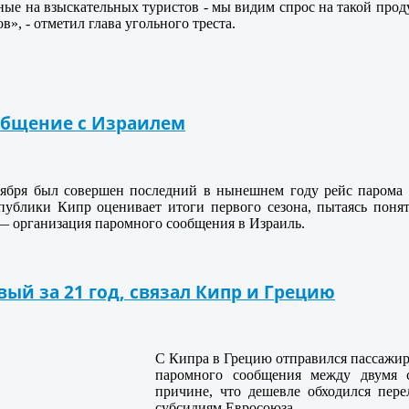
ные на взыскательных туристов - мы видим спрос на такой прод
в», - отметил глава угольного треста.
общение с Израилем
тября был совершен последний в нынешнем году рейс парома 
спублики Кипр оценивает итоги первого сезона, пытаясь поня
— организация паромного сообщения в Израиль.
вый за 21 год, связал Кипр и Грецию
С Кипра в Грецию отправился пассажирс
паромного сообщения между двумя с
причине, что дешевле обходился пер
субсидиям Евросоюза.