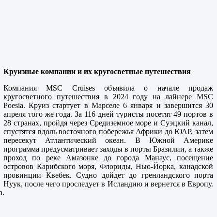
Круизные компании и их кругосветные путешествия
Компания MSC Cruises объявила о начале продаж
кругосветного путешествия в 2024 году на лайнере MSC
Poesia. Круиз стартует в Марселе 6 января и завершится 30
апреля того же года. За 116 дней туристы посетят 49 портов в
28 странах, пройдя через Средиземное море и Суэцкий канал,
спустятся вдоль восточного побережья Африки до ЮАР, затем
пересекут Атлантический океан. В Южной Америке
программа предусматривает заходы в порты Бразилии, а также
проход по реке Амазонке до города Манаус, посещение
островов Карибского моря, Флориды, Нью-Йорка, канадской
провинции Квебек. Судно дойдет до гренландского порта
Нуук, после чего проследует в Исландию и вернется в Европу.
a.