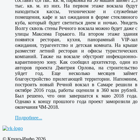
составит 6,8 тыс. кв. м, парковка на 50 машин займет 2,3
тыс. кв. м. из них. На первом этаже вокзала будут
находиться кассы, технические и служебные
помещения, кафе и зал ожидания в форме стеклянного
куба, который будет светиться днем и ночью. Увидеть
Волгу сквозь стены Речного вокзала можно будет даже с
улицы Максима Горького. На втором этаже здания
появятся ресторан, кухня, панорамный VIP-зал
ожидания, турагентство и детская комната. На крыше
разместят летний ресторан и офисы туристических
компаний. Также на вокзале обустроят инфекционно-
карантинную зону. Как сообщил архитектор, один из
авторов проекта Дмитрия Орлова, на строительство
уйдет год. Еще несколько месяцев займет
благоустройство прилегающей территории. Напомним,
построить новый Речной вокзал в Самаре решили в
октябре 2016 года, работы оценили в 360 млн рублей.
Был решено, что они завершатся к маю 2018 года.
Однако к концу прошлого года проект заморозили до
окончания ЧМ-2018.
Подробнее...
© Круиз-Инфо 2026