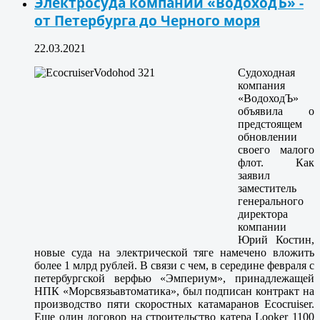
Электросуда компании «ВодоходЪ» -
от Петербурга до Черного моря
22.03.2021
Судоходная
компания
«ВодоходЪ»
объявила о
предстоящем
обновлении
своего малого
флот. Как
заявил
заместитель
генерального
директора
компании
Юрий Костин,
новые суда на электрической тяге намечено вложить
более 1 млрд рублей. В связи с чем, в середине февраля с
петербургской верфью «Эмпериум», принадлежащей
НПК «Морсвязьавтоматика», был подписан контракт на
производство пяти скоростных катамаранов Ecocruiser.
Еще один договор на строительство катера Looker 1100