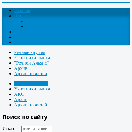
Главная
Новости
Круизные новости
Новости компаний
О проекте
Контакты
Поиск круизов
Речные круизы
Участники рынка
"Речной Альянс"
Архив
Архив новостей
Морские круизы
Участники рынка
АКО
Архив
Архив новостей
Поиск по сайту
Искать...