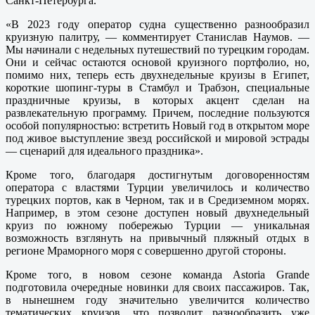
Санкт-Петербурга.
«В 2023 году оператор судна существенно разнообразил
круизную палитру, — комментирует Станислав Наумов. —
Мы начинали с недельных путешествий по турецким городам.
Они и сейчас остаются основой круизного портфолио, но,
помимо них, теперь есть двухнедельные круизы в Египет,
короткие шопинг-туры в Стамбул и Трабзон, специальные
праздничные круизы, в которых акцент сделан на
развлекательную программу. Причем, последние пользуются
особой популярностью: встретить Новый год в открытом море
под живое выступление звезд российской и мировой эстрады
— сценарий для идеального праздника».
Кроме того, благодаря достигнутым договоренностям
оператора с властями Турции увеличилось и количество
турецких портов, как в Черном, так и в Средиземном морях.
Например, в этом сезоне доступен новый двухнедельный
круиз по южному побережью Турции — уникальная
возможность взглянуть на привычный пляжный отдых в
регионе Мраморного моря с совершенно другой стороны.
Кроме того, в новом сезоне команда Astoria Grande
подготовила очередные новинки для своих пассажиров. Так,
в нынешнем году значительно увеличится количество
тематических круизов, что позволит разнообразить уже