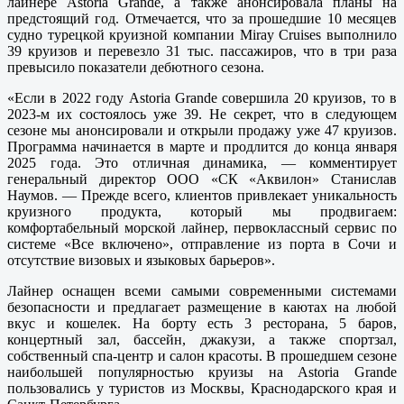
лайнере Astoria Grande, а также анонсировала планы на
предстоящий год. Отмечается, что за прошедшие 10 месяцев
судно турецкой круизной компании Miray Cruises выполнило
39 круизов и перевезло 31 тыс. пассажиров, что в три раза
превысило показатели дебютного сезона.
«Если в 2022 году Astoria Grande совершила 20 круизов, то в
2023-м их состоялось уже 39. Не секрет, что в следующем
сезоне мы анонсировали и открыли продажу уже 47 круизов.
Программа начинается в марте и продлится до конца января
2025 года. Это отличная динамика, — комментирует
генеральный директор ООО «СК «Аквилон» Станислав
Наумов. — Прежде всего, клиентов привлекает уникальность
круизного продукта, который мы продвигаем:
комфортабельный морской лайнер, первоклассный сервис по
системе «Все включено», отправление из порта в Сочи и
отсутствие визовых и языковых барьеров».
Лайнер оснащен всеми самыми современными системами
безопасности и предлагает размещение в каютах на любой
вкус и кошелек. На борту есть 3 ресторана, 5 баров,
концертный зал, бассейн, джакузи, а также спортзал,
собственный спа-центр и салон красоты. В прошедшем сезоне
наибольшей популярностью круизы на Astoria Grande
пользовались у туристов из Москвы, Краснодарского края и