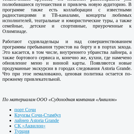
полюбившиеся путешествия и привлечь новую аудиторию. В
программе также есть коллаборации с известными
радиостанциями и ТВ-каналами, концерты любимых
исполнителей, театральные и юмористические туры, а также
семейные, детские и спортивные, приуроченные к
Олимпиаде.
Работают судовладельцы и над совершенствованием
программы пребывания туристов на борту и в портах захода.
Это касается, в том числе, внутреннего убранства лайнера, а
также бортового сервиса и, конечно же, кухни, где намечено
обновление меню и винной карты. Появляются новые
продуманные экскурсии в городах следования Astoria Grande.
Что при этое немаловажно, ценовая политика остается по-
прежнему привлекательной.
По материалам ООО «Судоходная компания «Аквилон»
порт Сочи
Круизы Сочи-Стамбул
лайнер Astoria Grande
СК «Аквилон»
Турция