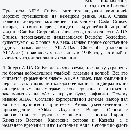
Его штаб-квартира
находится в Ростоке.
При этом AIDA Cruises считается ведущей компанией
морских путешествий на немецком рынке. AIDA Cruises
является дочерней компанией итальянской Costa Cruises,
которая, в свою очередь, входит в крупнейший мировой
холдинг Carnival Corporation. Интересно, но фактически AIDA
Cruises, первоначально называвшаяся Deutsche Seereederei,
существует с 60-х годов XX века. Однако первое собственное
судно, называвшееся AIDA-Das Clubschiff (нынешняя
AIDAcara), появилось у нее лишь в 1996 году, который и
считается годом основания компании.
Лайнеры AIDA Cruises легко узнаваемы, поскольку украшены
по бортам добродушной улыбкой, глазами и волной. Все это
считается фирменным знаком AIDA Cruises. Имя компании и
первая часть в названии каждого ее лайнера подбирались по
определенным параметрам: слова должно начинаться и
заканчиваться на «А» - первую букву алфавита. Почему
именно AIDA? Согласно корпоративной легенде, выбор пал
на имя нубийской принцессы Аиды, увековеченной в
произведении «Aida» Джузеппе Верди. Основные
направления ее круизных маршрутов – порты Европы,
Ближнего Востока, Канарские острова и Карибы, а с
недавнего времени и Юго-Восточная Азия. Сегодня во флоте