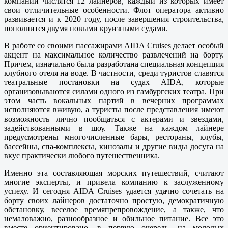
компании числятся 12 лайнеров, каждый из которых имеет
свои отличительные особенности. Флот оператора активно
развивается и к 2020 году, после завершения строительства,
пополнится двумя новыми круизными судами.
В работе со своими пассажирами AIDA Cruises делает особый
акцент на максимальное количество развлечений на борту.
Причем, изначально была разработана специальная концепция
клубного отеля на воде. В частности, среди туристов славятся
театральные постановки на судах AIDA, которые
организовываются силами одного из гамбургских театра. При
этом часть вокальных партий в вечерних программах
исполняются вживую, а туристы после представления имеют
возможность лично пообщаться с актерами и звездами,
задействованными в шоу. Также на каждом лайнере
предусмотрены многочисленные бары, рестораны, клубы,
бассейны, спа-комплексы, кинозалы и другие виды досуга на
вкус практически любого путешественника.
Именно эта составляющая морских путешествий, считают
многие эксперты, и привела компанию к заслуженному
успеху. И сегодня AIDA Cruises удается удачно сочетать на
борту своих лайнеров достаточно простую, демократичную
обстановку, веселое времяпрепровождение, а также, что
немаловажно, разнообразное и обильное питание. Все это
вместе ориентировано, в первую очередь, на молодых