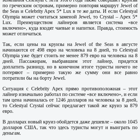
по греческим островам, примерно повторяя маршрут Jewel of
the Seas и Celebrity Apex 5* Lux в те же даты. И если Celestyal
Olympia может считаться заменой Jewel, то Crystal – Apex 5*
Lux. Преимуществом лайнеров является система «все
включено», куда входят чаевые и напитки. Правда, стоимость
может отличаться.
Так, если цены на круизы на Jewel of the Seas в августе
начинаются от 498 евро на человека на 8 дней, то Celestyal
Olympia уже будет стоить не менее 879 евро на человека на 8
дней. Пассажирам, выбравшим этот лайнер, придется
доплатить разницу, но в конечном итоге туристы ничего не
потеряют – примерно такую же сумму они все равно
потратили бы на борту Jewel.
Ситуация с Celebrity Apex прямо противоположная – этот
лайнер изначально работал по системе «все включено», и если
там цена начиналась от 1246 долларов на человека за 8 дней,
то Celestyal Crystal сейчас предлагает такой же круиз за 879
евро.
В долларах новый круиз обойдется даже дешевле – около 1045
долларов США, так что здесь туристы могут и выиграть по
деньгам.