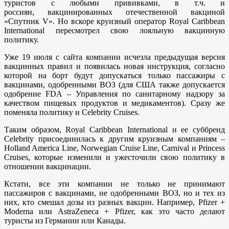
туристов с любыми прививками, в т.ч. и
россиян, вакцинированных отечественной вакциной
«Спутник V». Но вскоре круизный оператор Royal Caribbean
International пересмотрел свою лояльную вакцинную
политику.
Уже 19 июля с сайта компании исчезла предыдущая версия
вакцинных правил и появилась новая инструкция, согласно
которой на борт будут допускаться только пассажиры с
вакцинами, одобренными ВОЗ (для США также допускается
одобрение FDA – Управления по санитарному надзору за
качеством пищевых продуктов и медикаментов). Сразу же
поменяла политику и Celebrity Cruises.
Таким образом, Royal Caribbean International и ее суббренд
Celebrity присоединилась к другим круизным компаниям –
Holland America Line, Norwegian Cruise Line, Carnival и Princess
Cruises, которые изменили и ужесточили свою политику в
отношении вакцинации.
Кстати, все эти компании не только не принимают
пассажиров с вакцинами, не одобренными ВОЗ, но и тех из
них, кто смешал дозы из разных вакцин. Например, Pfizer +
Moderna или AstraZeneca + Pfizer, как это часто делают
туристы из Германии или Канады.