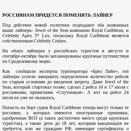
РОССИЯНАМ ПРИДЕТСЯ ПОМЕНЯТЬ ЛАЙНЕР
Под действие новой политики подпадают оба названных
выше лайнера– Jewel of the Seas компании Royal Caribbean, и
Celebrity Apex 5* Lux, поскольку Royal Caribbean является
собственником Celebrity Cruises.
На обоих лайнерах у российских туристов в августе и
сентябре-октябре были запланированы круизные путешествия
по Средиземному морю.
Как сообщили эксперты туроператора «Бриз Лайн», эти
лайнеры успели завершить определенное количество рейсов
по старым условиям до введения запрета. Даже Jewel of the
Seas, который стартовал позже, сделал 2 рейса 10 и 17 июля с
россиянами, привитыми «Спутником». А вот на рейсе 24
июля их уже не оказалось.
Попасть на борт судов Royal Caribbean теперь могут только те
россияне, у которых имеются иностранные прививки,
одобренные ВОЗ (а таких достаточно много среди круизных
туристов), а также дети до 18 лет, которым вакцинация не
требуется, или же граждане РФ, имеющие сертификаты о