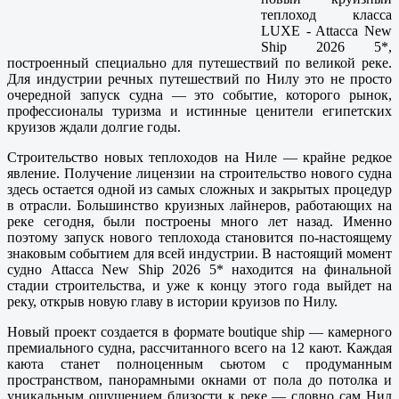
теплоход класса
LUXE - Attacca New
Ship 2026 5*,
построенный специально для путешествий по великой реке.
Для индустрии речных путешествий по Нилу это не просто
очередной запуск судна — это событие, которого рынок,
профессионалы туризма и истинные ценители египетских
круизов ждали долгие годы.
Строительство новых теплоходов на Ниле — крайне редкое
явление. Получение лицензии на строительство нового судна
здесь остается одной из самых сложных и закрытых процедур
в отрасли. Большинство круизных лайнеров, работающих на
реке сегодня, были построены много лет назад. Именно
поэтому запуск нового теплохода становится по-настоящему
знаковым событием для всей индустрии. В настоящий момент
судно Attacca New Ship 2026 5* находится на финальной
стадии строительства, и уже к концу этого года выйдет на
реку, открыв новую главу в истории круизов по Нилу.
Новый проект создается в формате boutique ship — камерного
премиального судна, рассчитанного всего на 12 кают. Каждая
каюта станет полноценным сьютом с продуманным
пространством, панорамными окнами от пола до потолка и
уникальным ощущением близости к реке — словно сам Нил