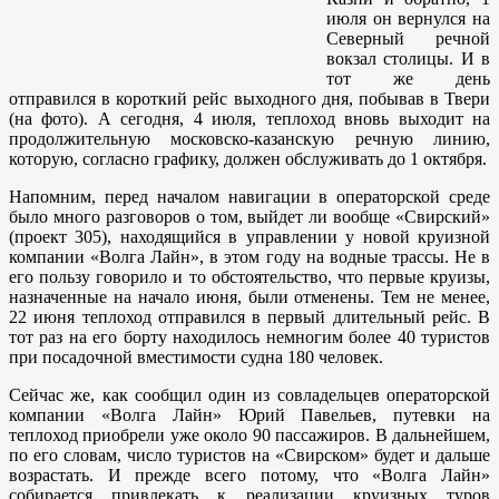
июля он вернулся на
Северный речной
вокзал столицы. И в
тот же день
отправился в короткий рейс выходного дня, побывав в Твери
(на фото). А сегодня, 4 июля, теплоход вновь выходит на
продолжительную московско-казанскую речную линию,
которую, согласно графику, должен обслуживать до 1 октября.
Напомним, перед началом навигации в операторской среде
было много разговоров о том, выйдет ли вообще «Свирский»
(проект 305), находящийся в управлении у новой круизной
компании «Волга Лайн», в этом году на водные трассы. Не в
его пользу говорило и то обстоятельство, что первые круизы,
назначенные на начало июня, были отменены. Тем не менее,
22 июня теплоход отправился в первый длительный рейс. В
тот раз на его борту находилось немногим более 40 туристов
при посадочной вместимости судна 180 человек.
Сейчас же, как сообщил один из совладельцев операторской
компании «Волга Лайн» Юрий Павельев, путевки на
теплоход приобрели уже около 90 пассажиров. В дальнейшем,
по его словам, число туристов на «Свирском» будет и дальше
возрастать. И прежде всего потому, что «Волга Лайн»
собирается привлекать к реализации круизных туров