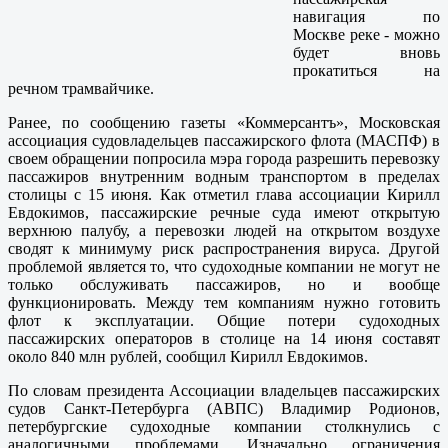
навигация по
Москве реке - можно
будет вновь
прокатиться на
речном трамвайчике.
Ранее, по сообщению газеты «Коммерсантъ», Московская
ассоциация судовладельцев пассажирского флота (МАСПФ) в
своем обращении попросила мэра города разрешить перевозку
пассажиров внутренним водным транспортом в пределах
столицы с 15 июня. Как отметил глава ассоциации Кирилл
Евдокимов, пассажирские речные суда имеют открытую
верхнюю палубу, а перевозки людей на открытом воздухе
сводят к минимуму риск распространения вируса. Другой
проблемой является то, что судоходные компании не могут не
только обслуживать пассажиров, но и вообще
функционировать. Между тем компаниям нужно готовить
флот к эксплуатации. Общие потери судоходных
пассажирских операторов в столице на 14 июня составят
около 840 млн рублей, сообщил Кирилл Евдокимов.
По словам президента Ассоциации владельцев пассажирских
судов Санкт-Петербурга (АВПС) Владимир Родионов,
петербургские судоходные компании столкнулись с
аналогичными проблемами. Изначально ограничения