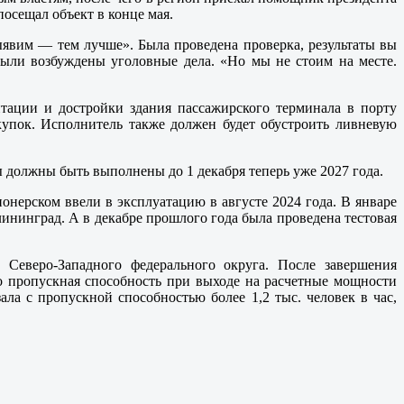
осещал объект в конце мая.
выявим — тем лучше». Была проведена проверка, результаты вы
были возбуждены уголовные дела. «Но мы не стоим на месте.
ации и достройки здания пассажирского терминала в порту
купок. Исполнитель также должен будет обустроить ливневую
ы должны быть выполнены до 1 декабря теперь уже 2027 года.
нерском ввели в эксплуатацию в августе 2024 года. В январе
лининград. А в декабре прошлого года была проведена тестовая
еверо-Западного федерального округа. После завершения
го пропускная способность при выходе на расчетные мощности
ала с пропускной способностью более 1,2 тыс. человек в час,