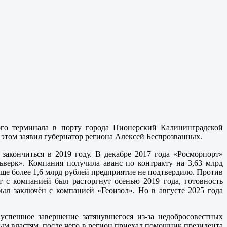
ого терминала в порту города Пионерский Калининградской
 этом заявил губернатор региона Алексей Беспрозванных.
закончиться в 2019 году. В декабре 2017 года «Росморпорт»
ьверк». Компания получила аванс по контракту на 3,63 млрд
еще более 1,6 млрд рублей предприятие не подтвердило. Против
т с компанией был расторгнут осенью 2019 года, готовность
был заключён с компанией «Геоизол». Но в августе 2025 года
 успешное завершение затянувшегося из-за недобросовестных
ным властям, после чего в регион приехал помощник президента