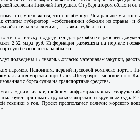
рской коллегии Николай Патрушев. С губернатором области он п
отому что, мне кажется, что нас обманут. Чем раньше мы это 
ак отметил губернатор, «собственники сбежали из страны» и 
ты обязательно закончим», — заявил губернатор.
рги по поиску подрядчика для разработки рабочей документ
авляет 2,32 млрд руб. Информация размещена на портале госза
портную безопасность на объекте.
 будут подведены 15 января. Согласно материалам закупки, работ
ских паромов. Напомним, первый пусковой комплекс порта в Пио
аромная линия морской порт Санкт-Петербург – морской порт Ка
изованная с борта судна на транспортные средства.
тать одним из крупнейших инфраструктурных сооружений С
рминал будет принимать грузопассажирские и круизные суда. Е
ой техники в год. Проект предполагает наличие морского вокз
 м.