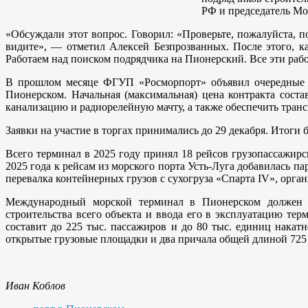
РФ и председатель Мо
«Обсуждали этот вопрос. Говорил: «Проверьте, пожалуйста, п
видите», — отметил Алексей Безпрозванных. После этого, к
Работаем над поиском подрядчика на Пионерский. Все эти рабо
В прошлом месяце ФГУП «Росморпорт» объявил очередные то
Пионерском. Начальная (максимальная) цена контракта сост
канализацию и радиорелейную мачту, а также обеспечить транс
Заявки на участие в торгах принимались до 29 декабря. Итоги
Всего терминал в 2025 году принял 18 рейсов грузопассажир
2025 года к рейсам из морского порта Усть-Луга добавилась п
перевалка контейнерных грузов с сухогруза «Спарта IV», орган
Международный морской терминал в Пионерском должен с
строительства всего объекта и ввода его в эксплуатацию те
составит до 225 тыс. пассажиров и до 80 тыс. единиц накатн
открытые грузовые площадки и два причала общей длиной 725
Иван Коблов