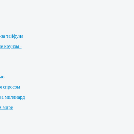
-за тайфуна
е круизы»
лью
я спросом
на миллиард
в мире