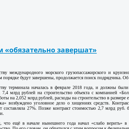
м «обязательно завершат»
ству международного морского грузопассажирского и круизн
ом порядке будут завершены, продолжается поиск подрядчика. Об
тву терминала началась в феврале 2018 года, и должны были 
 7,4 млрд рублей на строительство объекта с компанией «Бол
оты на 2,052 млрд рублей, расходы на строительство в размере 
рка» возбуждено уголовное дело о хищениях средств. Контрак
т составляла 27%. Позже контракт стоимостью 2,7 млрд руб. 
и.
я, что ещё в начале нынешнего года начал «слабо верить» в
ьство. По его словам, он обратился с этим вопросом к федераль