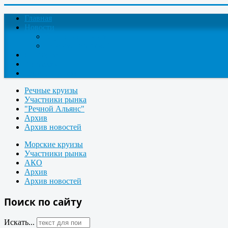
Главная
Новости
Круизные новости
Новости компаний
О проекте
Контакты
Поиск круизов
Речные круизы
Участники рынка
"Речной Альянс"
Архив
Архив новостей
Морские круизы
Участники рынка
АКО
Архив
Архив новостей
Поиск по сайту
Искать...