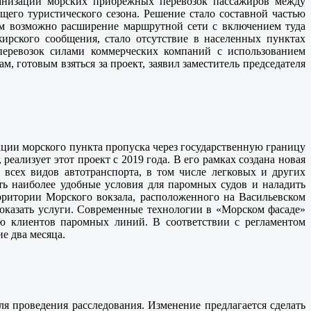
ганизации морских прибрежных перевозок пассажиров между
его туристического сезона. Решение стало составной частью
шем возможно расширение маршрутной сети с включением туда
ирского сообщения, стало отсутствие в населенных пунктах
перевозок силами коммерческих компаний с использованием
 готовым взяться за проект, заявил заместитель председателя
ции морского пункта пропуска через государственную границу
еализует этот проект с 2019 года. В его рамках создана новая
всех видов автотранспорта, в том числе легковых и других
ать наиболее удобные условия для паромных судов и наладить
рритории Морского вокзала, расположенного на Васильевском
 оказать услуги. Современные технологии в «Морском фасаде»
ию клиентов паромных линий. В соответствии с регламентом
е два месяца.
 проведения расследования. Изменение предлагается сделать