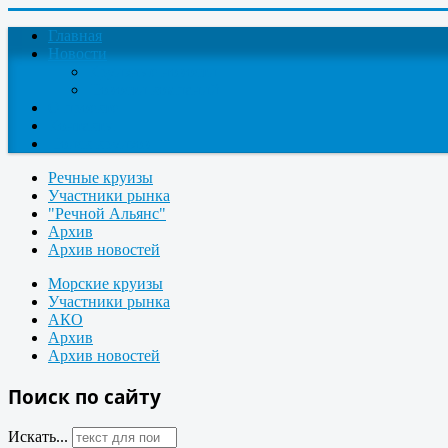
Главная
Новости
Круизные новости
Новости компаний
О проекте
Контакты
Поиск круизов
Речные круизы
Участники рынка
"Речной Альянс"
Архив
Архив новостей
Морские круизы
Участники рынка
АКО
Архив
Архив новостей
Поиск по сайту
Искать...