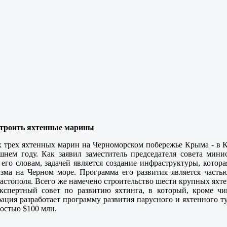
троить яхтенные марины
 трех яхтенных марин на Черноморском побережье Крыма - в К
шнем году. Как заявил заместитель председателя совета мин
его словам, задачей является создание инфраструктуры, котор
изма на Черном море. Программа его развития является част
астополя. Всего же намечено строительство шести крупных яхте
экспертный совет по развитию яхтинга, в который, кроме ч
рация разработает программу развития парусного и яхтенного т
остью $100 млн.