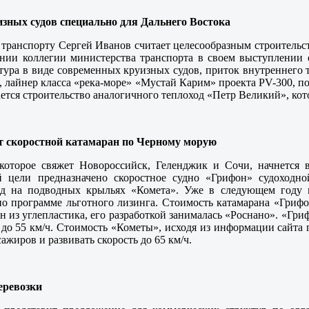
изных судов специально для Дальнего Востока
 транспорту Сергей Иванов считает целесообразным строительст
ии коллегии министерства транспорта в своем выступлении о
тура в виде современных круизных судов, приток внутреннего т
, лайнер класса «река-море» «Мустай Карим» проекта PV-300, п
ается строительство аналогичного теплоход «Петр Великий», ко
т скоростной катамаран по Черному морую
которое свяжет Новороссийск, Геленджик и Сочи, начнется 
й цели предназначено скоростное судно «Грифон» судоходн
од на подводных крыльях «Комета». Уже в следующем году н
по программе льготного лизинга. Стоимость катамарана «Грифо
н из углепластика, его разработкой занималась «Роснано». «Гри
 до 55 км/ч. Стоимость «Кометы», исходя из информации сайта 
ажиров и развивать скорость до 65 км/ч.
еревозки