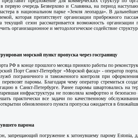
 представит предложение для коммерческих структур по ор
в первую очередь Безверхово и Славянка, на период наступающ
кластера в национальном парке «Земля леопарда». В дальней
лемой, которая препятствует организации прибрежного пассаж
а текущий сезон рассматривается возможность организации 
ить организационное и методологическое содействие структурам,
труирован морской пункт пропуска через госграницу
рта РФ в конце прошлого месяца приняло работы по реконструк
ский Порт Санкт-Петербург «Морской фасад» - оператор порта, р
служб пограничного и таможенного контроля при оформления 
 перевозят паромы. Благодаря чему оператор стремиться созд
гацию в Санкт-Петербурге. Ранее паромы швартовались на те
старевшая инфраструктура не позволяла комфортно и безопасно
ешать практически все задачи по качественному обслуживан
 открытии обновленного пункта пропуска ожидается в ближайши
нувшего парома
, запрещающий погружение к затонувшему парому Estonia, для