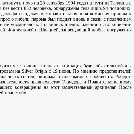
затонул в ночь на 28 сентября 1994 года на пути из Таллина в
и без вести 852 человека, обнаружены тела лишь 94 погибших.
едско-финляндская межправительственная комиссия пришла к
прос о гибели парома был поднят вновь в связи с появлением
сии не упоминалось. Появились предположения о столкновении
онией, Финляндией и Швецией, запрещающий любые погружения
 круизы уже в июне. Полная вакцинация будет обязательной для
ровам на Silver Origin с 19 июня. По мнению представителей
опасность гостей, экипажа и посещаемых сообществ. Роберто
изнательность правительству Эквадора и Правительственному
нашего возвращения на этот замечательный архипелаг. После
ей планетой».