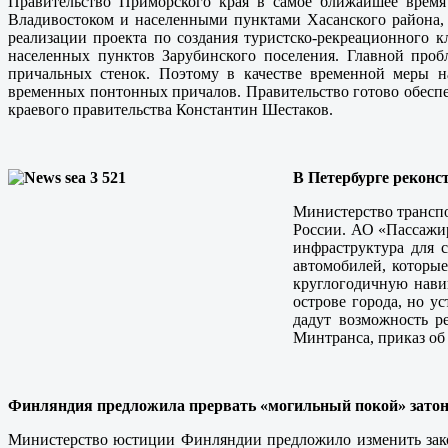
Правительство Приморского края в самое ближайшее время
Владивостоком и населенными пунктами Хасанского района, 
реализации проекта по создания туристско-рекреационного 
населенных пунктов Зарубинского поселения. Главной проб
причальных стенок. Поэтому в качестве временной меры н
временных понтонных причалов. Правительство готово обеспеч
краевого правительства Константин Шестаков.
В Петербурге реконс
Министерство транспо
России. АО «Пассажир
инфраструктура для 
автомобилей, которые
круглогодичную нави
острове города, но у
дадут возможность р
Минтранса, приказ об
Финляндия предложила прервать «могильный покой» зато
Министерство юстиции Финляндии предложило изменить закон