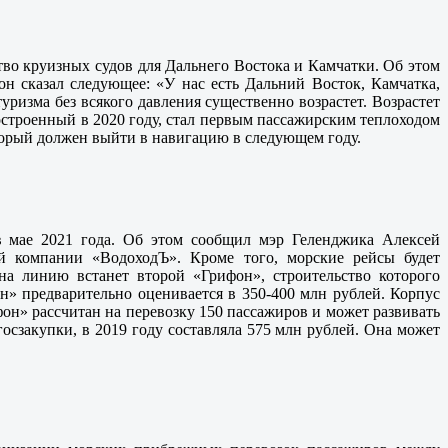
во круизных судов для Дальнего Востока и Камчатки. Об этом
н сказал следующее: «У нас есть Дальний Восток, Камчатка,
уризма без всякого давления существенно возрастет. Возрастет
остроенный в 2020 году, стал первым пассажирским теплоходом
торый должен выйти в навигацию в следующем году.
в мае 2021 года. Об этом сообщил мэр Геленджика Алексей
ой компании «ВодоходЪ». Кроме того, морские рейсы будет
а линию встанет второй «Грифон», строительство которого
н» предварительно оценивается в 350-400 млн рублей. Корпус
фон» рассчитан на перевозку 150 пассажиров и может развивать
госзакупки, в 2019 году составляла 575 млн рублей. Она может