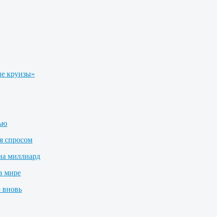
е круизы»
лью
я спросом
на миллиард
в мире
 вновь