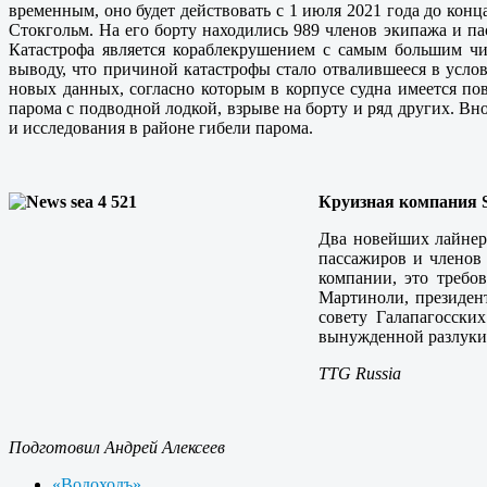
временным, оно будет действовать с 1 июля 2021 года до конц
Стокгольм. На его борту находились 989 членов экипажа и па
Катастрофа является кораблекрушением с самым большим чи
выводу, что причиной катастрофы стало отвалившееся в усло
новых данных, согласно которым в корпусе судна имеется по
парома с подводной лодкой, взрыве на борту и ряд других.
и исследования в районе гибели парома.
Круизная компания S
Два новейших лайнера
пассажиров и членов 
компании, это требо
Мартиноли, президен
совету Галапагосски
вынужденной разлуки 
TTG Russia
Подготовил Андрей Алексеев
«Водоходъ»