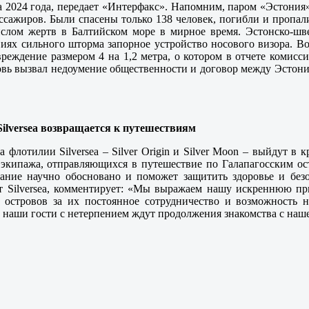
а 2024 года, передает «Интерфакс». Напомним, паром «Эстония» 
ссажиров. Были спасены только 138 человек, погибли и пропал
слом жертв в Балтийском море в мирное время. Эстонско-шв
виях сильного шторма запорное устройство носового визора. Во
вреждение размером 4 на 1,2 метра, о котором в отчете комис
 Вновь вызвал недоумение общественности и договор между Эст
ilversea возвращается к путешествиям
 флотилии Silversea – Silver Origin и Silver Moon – выйдут в
экипажа, отправляющихся в путешествие по Галапагосским ост
вание научно обосновано и поможет защитить здоровье и без
т Silversea, комментирует: «Мы выражаем нашу искреннюю пр
х островов за их постоянное сотрудничество и возможность 
наши гости с нетерпением ждут продолжения знакомства с наш