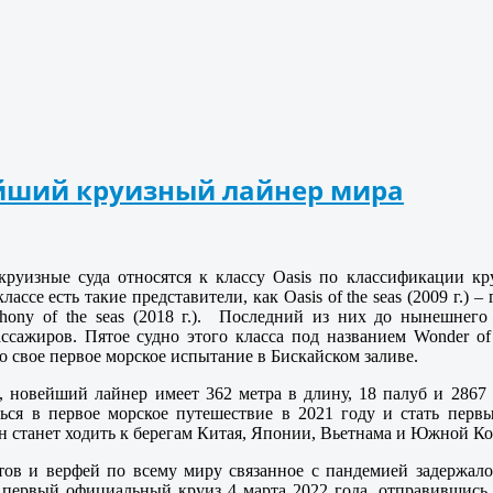
нейший круизный лайнер мира
уизные суда относятся к классу Oasis по классификации круи
ассе есть такие представители, как Oasis of the seas (2009 г.) – г
hony of the seas (2018 г.).
Последний из них до нынешнего 
сажиров. Пятое судно этого класса под названием Wonder of
о свое первое морское испытание в Бискайском заливе.
новейший лайнер имеет 362 метра в длину, 18 палуб и 2867 к
ься в первое морское путешествие в 2021 году и стать первы
он станет ходить к берегам Китая, Японии, Вьетнама и Южной Ко
тов и верфей по всему миру связанное с пандемией задержал
 первый официальный круиз 4 марта 2022 года, отправившись