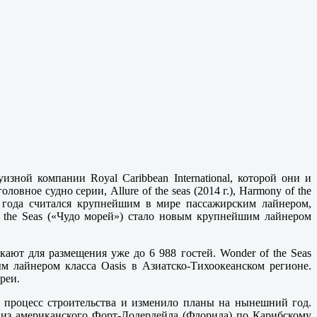
зной компании Royal Caribbean International, которой они и
оловное судно серии, Allure of the seas (2014 г.), Harmony of the
года считался крупнейшим в мире пассажирским лайнером,
 the Seas («Чудо морей») стало новым крупнейшим лайнером
ают для размещения уже до 6 988 гостей. Wonder of the Seas
м лайнером класса Oasis в Азиатско-Тихоокеанском регионе.
реи.
о процесс строительства и изменило планы на нынешний год.
 из американского Форт-Лодердейла (Флорида) по Карибскому