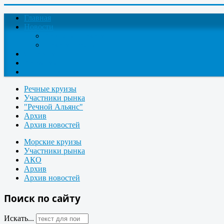
Главная
Новости
Круизные новости
Новости компаний
О проекте
Контакты
Поиск круизов
Речные круизы
Участники рынка
"Речной Альянс"
Архив
Архив новостей
Морские круизы
Участники рынка
АКО
Архив
Архив новостей
Поиск по сайту
Искать...