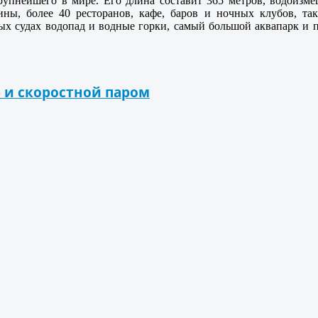
крупнейшего в мире. Его длина составит 365 метров, водоизме
ины, более 40 ресторанов, кафе, баров и ночных клубов, т
ых судах водопад и водные горки, самый большой аквапарк и 
 и скоростной паром