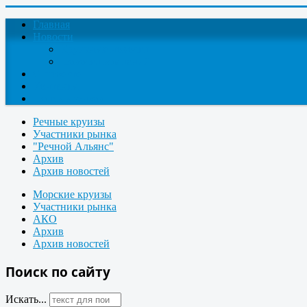
Главная
Новости
Круизные новости
Новости компаний
О проекте
Контакты
Поиск круизов
Речные круизы
Участники рынка
"Речной Альянс"
Архив
Архив новостей
Морские круизы
Участники рынка
АКО
Архив
Архив новостей
Поиск по сайту
Искать...