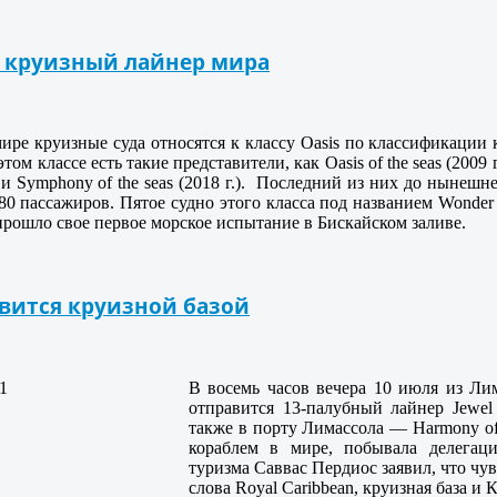
й круизный лайнер мира
ре круизные суда относятся к классу Oasis по классификации кр
ом классе есть такие представители, как Oasis of the seas (2009 г.
) и Symphony of the seas (2018 г.).
Последний из них до нынешне
 пассажиров. Пятое судно этого класса под названием Wonder 
прошло свое первое морское испытание в Бискайском заливе.
вится круизной базой
В восемь часов вечера 10 июля из Ли
отправится 13-палубный лайнер Jewel 
также в порту Лимассола — Harmony of
кораблем в мире, побывала делегаци
туризма Саввас Пердиос заявил, что чу
слова Royal Caribbean, круизная база и 