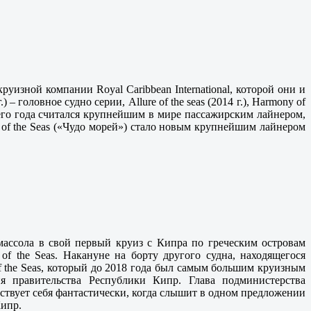
уизной компании Royal Caribbean International, которой они и
) – головное судно серии, Allure of the seas (2014 г.), Harmony of
го года считался крупнейшим в мире пассажирским лайнером,
of the Seas («Чудо морей») стало новым крупнейшим лайнером
массола в свой первый круиз с Кипра по греческим островам
of the Seas. Накануне на борту другого судна, находящегося
 the Seas, который до 2018 года был самым большим круизным
я правительства Республики Кипр. Глава подминистерства
вствует себя фантастически, когда слышит в одном предложении
Кипр.