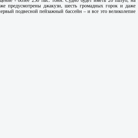
щение - более 250 тыс. тонн. Судно будет иметь 20 палуб, на
акже предусмотрены джакузи, шесть громадных горок и даже
первый подвесной пейзажный бассейн – и все это великолепие