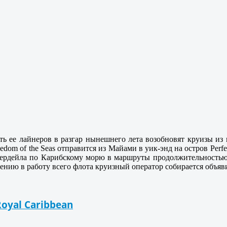
шесть ее лайнеров в разгар нынешнего лета возобновят круизы 
edom of the Seas отправится из Майами в уик-энд на остров Perf
дердейла по Карибскому морю в маршруты продолжительностью 6
ведению в работу всего флота круизный оператор собирается объяв
yal Caribbean