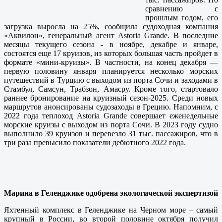
сравнению с
прошлым годом, его
загрузка выросла на 25%, сообщила судоходная компания
«Аквилон», генеральный агент Astoria Grande. В последние
месяцы текущего сезона - в ноябре, декабре и январе,
состоятся еще 17 круизов, из которых большая часть пройдет в
формате «мини-круизы». В частности, на конец декабря —
первую половину января планируется несколько морских
путешествий в Турцию с выходом из порта Сочи и заходами в
Стамбул, Самсун, Трабзон, Амасру. Кроме того, стартовало
раннее бронирование на круизный сезон-2025. Среди новых
маршрутов анонсированы судозаходы в Грецию. Напомним, с
2022 года теплоход Astoria Grande совершает еженедельные
морские круизы с выходом из порта Сочи. В 2023 году судно
выполнило 39 круизов и перевезло 31 тыс. пассажиров, что в
три раза превысило показатели дебютного 2022 года.
Марина в Геленджике одобрена экологической экспертизой
Яхтенный комплекс в Геленджике на Черном море – самый
крупный в России, во второй половине октября получил