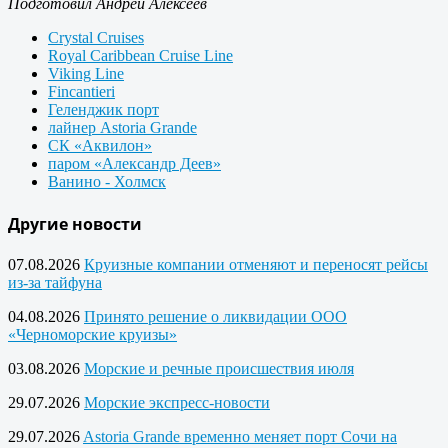
Подготовил Андрей Алексеев
Crystal Cruises
Royal Caribbean Cruise Line
Viking Line
Fincantieri
Геленджик порт
лайнер Astoria Grande
СК «Аквилон»
паром «Александр Деев»
Ванино - Холмск
Другие новости
07.08.2026
Круизные компании отменяют и переносят рейсы
из-за тайфуна
04.08.2026
Принято решение о ликвидации ООО
«Черноморские круизы»
03.08.2026
Морские и речные происшествия июля
29.07.2026
Морские экспресс-новости
29.07.2026
Astoria Grande временно меняет порт Сочи на