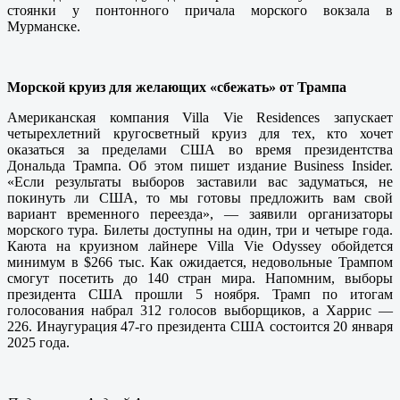
стоянки у понтонного причала морского вокзала в
Мурманске.
Морской круиз для желающих «сбежать» от Трампа
Американская компания Villa Vie Residences запускает
четырехлетний кругосветный круиз для тех, кто хочет
оказаться за пределами США во время президентства
Дональда Трампа. Об этом пишет издание Business Insider.
«Если результаты выборов заставили вас задуматься, не
покинуть ли США, то мы готовы предложить вам свой
вариант временного переезда», — заявили организаторы
морского тура. Билеты доступны на один, три и четыре года.
Каюта на круизном лайнере Villa Vie Odyssey обойдется
минимум в $266 тыс. Как ожидается, недовольные Трампом
смогут посетить до 140 стран мира. Напомним, выборы
президента США прошли 5 ноября. Трамп по итогам
голосования набрал 312 голосов выборщиков, а Харрис —
226. Инаугурация 47-го президента США состоится 20 января
2025 года.