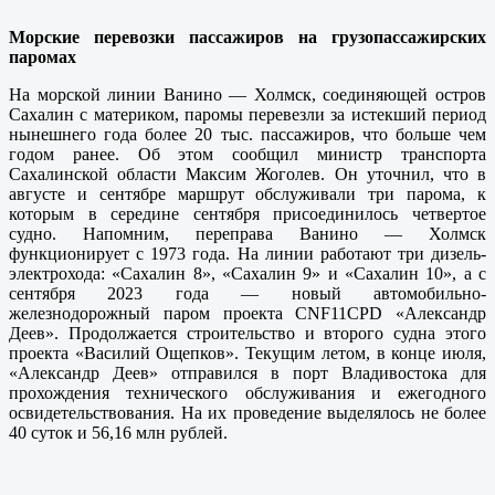
Морские перевозки пассажиров на грузопассажирских
паромах
На морской линии Ванино — Холмск, соединяющей остров
Сахалин с материком, паромы перевезли за истекший период
нынешнего года более 20 тыс. пассажиров, что больше чем
годом ранее. Об этом сообщил министр транспорта
Сахалинской области Максим Жоголев. Он уточнил, что в
августе и сентябре маршрут обслуживали три парома, к
которым в середине сентября присоединилось четвертое
судно. Напомним, переправа Ванино — Холмск
функционирует с 1973 года. На линии работают три дизель-
электрохода: «Сахалин 8», «Сахалин 9» и «Сахалин 10», а с
сентября 2023 года — новый автомобильно-
железнодорожный паром проекта CNF11CPD «Александр
Деев». Продолжается строительство и второго судна этого
проекта «Василий Ощепков». Текущим летом, в конце июля,
«Александр Деев» отправился в порт Владивостока для
прохождения технического обслуживания и ежегодного
освидетельствования. На их проведение выделялось не более
40 суток и 56,16 млн рублей.