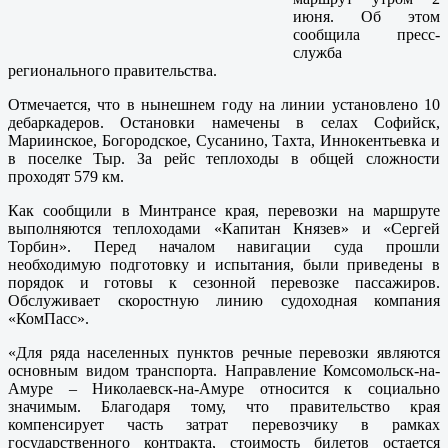
июня. Об этом
сообщила пресс-
служба
регионального правительства.
Отмечается, что в нынешнем году на линии установлено 10
дебаркадеров. Остановки намечены в селах Софийск,
Мариинское, Богородское, Сусанино, Тахта, Иннокентьевка и
в поселке Тыр. За рейс теплоходы в общей сложности
проходят 579 км.
Как сообщили в Минтрансе края, перевозки на маршруте
выполняются теплоходами «Капитан Князев» и «Сергей
Торбин». Перед началом навигации суда прошли
необходимую подготовку и испытания, были приведены в
порядок и готовы к сезонной перевозке пассажиров.
Обслуживает скоростную линию судоходная компания
«КомПасс».
«Для ряда населенных пунктов речные перевозки являются
основным видом транспорта. Направление Комсомольск-на-
Амуре – Николаевск-на-Амуре относится к социально
значимым. Благодаря тому, что правительство края
компенсирует часть затрат перевозчику в рамках
государственного контракта, стоимость билетов остается