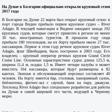
На Дунае в Болгарии официально открыли круизный сезон
2017 года
В Болгарии на Дунае 22 марта был открыт круизный сезон: в
порт города Видин прибыло первое круизное судно – River
Adagio. В текущей навигации в Видине ожидают захода 192
круизных судов, которые смогут привезти в регион не менее
30 тыс. иностранных туристов. В прошлом году сюда
прибыло 180 теплоходов, на их борту прибыло около 27 тыс.
пассажиров. Первое в этом году речное круизное судно River
Adagio, флаг Швейцария, было построено в 2003 году. Его
владелец – крупный оператор речных круизов Grand Circle
Cruise Line. Основные характеристики судна: длина 125,5 м,
ширина 11,4 м, осадка 1,5 м. Имеет четыре палубы и может
вместить 164 пассажира, которые будут размещены в 82
каютах. Экипаж и обслуживающий персонал составляет 40
человек. На борту имеется бар, столовая, панорамный салон,
библиотека, фитнес-зал с сауной, баня на пару, джакузи.
Теплоход River Adagio был специально разработан для работы
на Дунае в самой широкой его части, ведущей к Черному
морю.