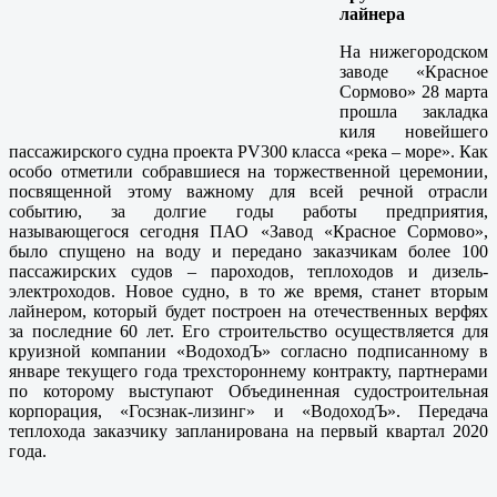
лайнера
На нижегородском
заводе «Красное
Сормово» 28 марта
прошла закладка
киля новейшего
пассажирского судна проекта PV300 класса «река – море». Как
особо отметили собравшиеся на торжественной церемонии,
посвященной этому важному для всей речной отрасли
событию, за долгие годы работы предприятия,
называющегося сегодня ПАО «Завод «Красное Сормово»,
было спущено на воду и передано заказчикам более 100
пассажирских судов – пароходов, теплоходов и дизель-
электроходов. Новое судно, в то же время, станет вторым
лайнером, который будет построен на отечественных верфях
за последние 60 лет. Его строительство осуществляется для
круизной компании «ВодоходЪ» согласно подписанному в
январе текущего года трехстороннему контракту, партнерами
по которому выступают Объединенная судостроительная
корпорация, «Госзнак-лизинг» и «ВодоходЪ». Передача
теплохода заказчику запланирована на первый квартал 2020
года.