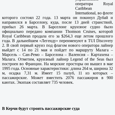
оператора Royal
Caribbean
International, во флоте
которого состоял 22 года. 13 марта он покинул Дубай и
направился в Барселону, куда, после 13 дней странствий,
прибыл 26 марта. В Барселоне круизное судно было
официально передано компании Thomson Cruises, которой
Royal Caribbean продала его за $264,3 еще летом прошлого
года. В дальнейшем «Легенду» переименуют в TUI Discovery
2. В свой первый круиз под флагом нового оператора лайнер
выйдет с 14 по 21 мая и пойдет по маршруту Малага –
Марсель – Сан-Ремо – Барселона – Валенсия – Картахена –
Малага. Отметим, круизный лайнер Legend of the Seas был
построен во Франции. На морские просторы он вышел в мае
1995 года. Основные характеристики: длина 264 м, ширина 32
м, осадка 7,31 м. Имеет 15 палуб, 11 из которых –
пассажирские. Может вместить 2076 пассажиров в 900
каютах. Экипаж составляет 735 человек.
В Керчи будут строить пассажирские суда