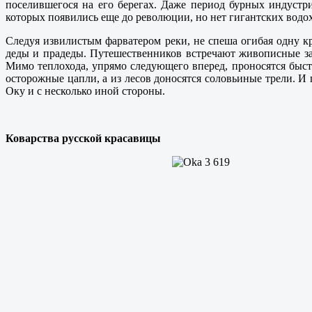
поселившегося на его берегах. Даже период бурных индустр
которых появились еще до революции, но нет гигантских водох
Следуя извилистым фарватером реки, не спеша огибая одну 
деды и прадеды. Путешественников встречают живописные за
Мимо теплохода, упрямо следующего вперед, проносятся быс
осторожные цапли, а из лесов доносятся соловьиные трели. И
Оку и с несколько иной стороны.
Коварства русской красавицы