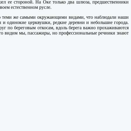
шел ее стороной. На Оке только два шлюза, предшественники
воем естественном русле.
что теми же самыми окружающими видами, что наблюдали наши
 и одинокие церквушки, редкие деревни и небольшие города.
уг по береговым откосам, вдоль берега важно прохаживаются
 это видим мы, пассажиры, но профессиональные речники знают