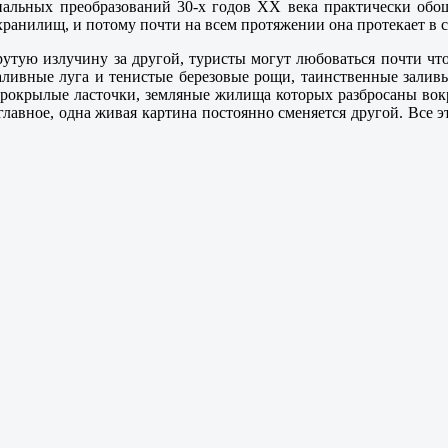
иальных преобразований 30-х годов ХХ века практически обо
ранилищ, и потому почти на всем протяжении она протекает в с
крутую излучину за другой, туристы могут любоваться почти 
ливные луга и тенистые березовые рощи, таинственные заливы
трокрылые ласточки, земляные жилища которых разбросаны вокр
 главное, одна живая картина постоянно сменяется другой. Все