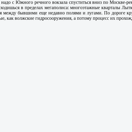
надо с Южного речного вокзала спуститься вниз по Москве-реке,
аходишься в пределах мегаполиса: многоэтажные кварталы Лыт
я между бывшими еще недавно полями и лугами. По дороге кру
ные, как волжские гидросооружения, а потому процесс их прохож