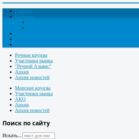
Главная
Новости
Круизные новости
Новости компаний
О проекте
Контакты
Поиск круизов
Речные круизы
Участники рынка
"Речной Альянс"
Архив
Архив новостей
Морские круизы
Участники рынка
АКО
Архив
Архив новостей
Поиск по сайту
Искать...