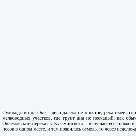
Судоходство на Оке – дело далеко не простое, река имеет св
мелководных участков, где грунт дна не песчаный, как об
Окаёмовский перекат у Кузьминского – вслушайтесь только в
песок в одном месте, и там появилась отмель, то через неделю