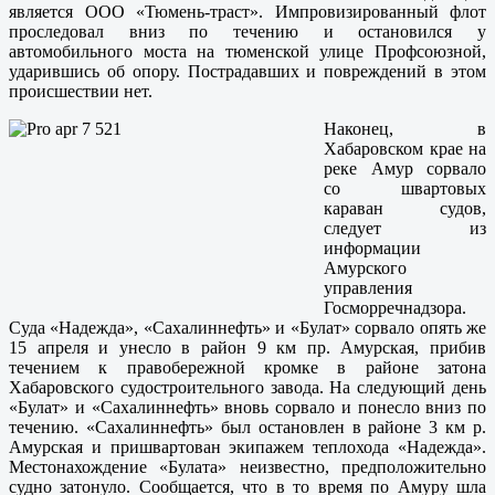
является ООО «Тюмень-траст». Импровизированный флот
проследовал вниз по течению и остановился у
автомобильного моста на тюменской улице Профсоюзной,
ударившись об опору. Пострадавших и повреждений в этом
происшествии нет.
Наконец, в
Хабаровском крае на
реке Амур сорвало
со швартовых
караван судов,
следует из
информации
Амурского
управления
Госморречнадзора.
Суда «Надежда», «Сахалиннефть» и «Булат» сорвало опять же
15 апреля и унесло в район 9 км пр. Амурская, прибив
течением к правобережной кромке в районе затона
Хабаровского судостроительного завода. На следующий день
«Булат» и «Сахалиннефть» вновь сорвало и понесло вниз по
течению. «Сахалиннефть» был остановлен в районе 3 км р.
Амурская и пришвартован экипажем теплохода «Надежда».
Местонахождение «Булата» неизвестно, предположительно
судно затонуло. Сообщается, что в то время по Амуру шла