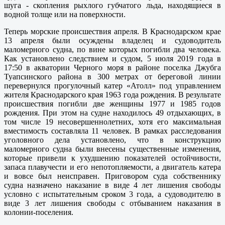
шуга - скопления рыхлого губчатого льда, находящиеся в
водной толще или на поверхности.
Теперь морские происшествия апреля. В Краснодарском крае
13 апреля были осуждены владелец и судоводитель
маломерного судна, по вине которых погибли два человека.
Как установлено следствием и судом, 5 июля 2019 года в
17:50 в акватории Черного моря в районе поселка Джубга
Туапсинского района в 300 метрах от береговой линии
перевернулся прогулочный катер «Атолл» под управлением
жителя Краснодарского края 1963 года рождения. В результате
происшествия погибли две женщины 1977 и 1985 годов
рождения. При этом на судне находилось 49 отдыхающих, в
том числе 19 несовершеннолетних, хотя его максимальная
вместимость составляла 11 человек. В рамках расследования
уголовного дела установлено, что в конструкцию
маломерного судна были внесены существенные изменения,
которые привели к ухудшению показателей остойчивости,
запаса плавучести и его непотопляемости, а двигатель катера
и вовсе был неисправен. Приговором суда собственнику
судна назначено наказание в виде 4 лет лишения свободы
условно с испытательным сроком 3 года, а судоводителю в
виде 3 лет лишения свободы с отбыванием наказания в
колонии-поселения.