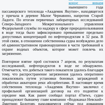
конце января
нынешнего года
пассажирского теплохода «Академик Якутин», находящегося
у причала в деревне Малое Чернавино, напротив Старой
Ладоги. По итогам первичных лабораторных исследований
Северо-Западного Межрегионального управления
Федеральной службы по надзору в сфере природопользования
в воде тогда было зафиксировано превышение предельно
допустимых концентраций по нефтепродуктам в 32 раза. В
этой связи, в отношении собственника судна возбуждено дело
об административном правонарушении в части требований к
охране водных объектов, которое может повлечь их
загрязнение.
Повторное взятие проб состоялся 7 апреля, по результатам
исследований, нефтепродуктов в воде не обнаружено.
Отмечается, что добиться такого показателя удалось благодаря
тому, что распространение загрязнения удалось оперативно
локализовать путем установки боновых заграждений и
обработки акватории реки абсорбентами. В настоящее время
собственник теплохода «Академик Якутин» заключил с
профильной организацией договор на его поднятие к
середине мая. Как ранее сообщал портал 47news, судно
принадлежит бывшему главе компании «Водоканал Невский»
Дмитрию Болотову, находящемуся сейчас под домашним