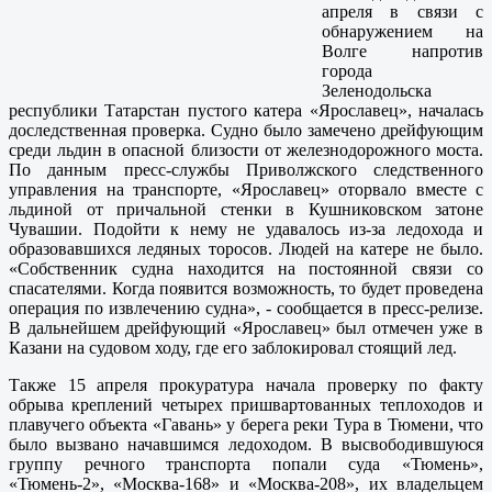
апреля в связи с
обнаружением на
Волге напротив
города
Зеленодольска
республики Татарстан пустого катера «Ярославец», началась
доследственная проверка. Судно было замечено дрейфующим
среди льдин в опасной близости от железнодорожного моста.
По данным пресс-службы Приволжского следственного
управления на транспорте, «Ярославец» оторвало вместе с
льдиной от причальной стенки в Кушниковском затоне
Чувашии. Подойти к нему не удавалось из-за ледохода и
образовавшихся ледяных торосов. Людей на катере не было.
«Собственник судна находится на постоянной связи со
спасателями. Когда появится возможность, то будет проведена
операция по извлечению судна», - сообщается в пресс-релизе.
В дальнейшем дрейфующий «Ярославец» был отмечен уже в
Казани на судовом ходу, где его заблокировал стоящий лед.
Также 15 апреля прокуратура начала проверку по факту
обрыва креплений четырех пришвартованных теплоходов и
плавучего объекта «Гавань» у берега реки Тура в Тюмени, что
было вызвано начавшимся ледоходом. В высвободившуюся
группу речного транспорта попали суда «Тюмень»,
«Тюмень-2», «Москва-168» и «Москва-208», их владельцем