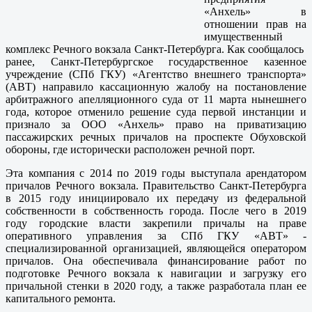
«Анхель» в
отношении прав на
имущественный
комплекс Речного вокзала Санкт-Петербурга. Как сообщалось
ранее, Санкт-Петербургское государственное казенное
учреждение (СПб ГКУ) «Агентство внешнего транспорта»
(АВТ) направило кассационную жалобу на постановление
арбитражного апелляционного суда от 11 марта нынешнего
года, которое отменило решение суда первой инстанции и
признало за ООО «Анхель» право на приватизацию
пассажирских речных причалов на проспекте Обуховской
обороны, где исторически расположен речной порт.
Эта компания с 2014 по 2019 годы выступала арендатором
причалов Речного вокзала. Правительство Санкт-Петербурга
в 2015 году инициировало их передачу из федеральной
собственности в собственность города. После чего в 2019
году городские власти закрепили причалы на праве
оперативного управления за СПб ГКУ «АВТ» -
специализированной организацией, являющейся оператором
причалов. Она обеспечивала финансирование работ по
подготовке Речного вокзала к навигации и загрузку его
причальной стенки в 2020 году, а также разработала план ее
капитального ремонта.