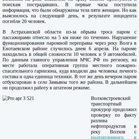
поискам пострадавших. В первые часы поступила
информация, что были обнаружены тела пяти женщин. Но как
выяснилось на следующий день, в результате инцидента
погибли 26 человек.
В Астраханской области из-за обрыва троса паром с
пассажирами отнесло на 5 км ниже по течению. Нарушение
функционирования паромной переправы через реку Волга в
Енотаевском районе случилось днем 6 апреля. На пароме
находились в общей сложности 10 человек и 9 автомобилей.
По данным главного управления МЧС РФ по региону, на
месте работала оперативная группа местного пожарно-
спасательного гарнизона, куда входили два человека личного
состава и одна единица техники. В тот же день вечером паром
отбуксирован в село Замьяны того же района. В дальнейшем
он продолжил работу в штатном режиме.
Волховстроевский
транспортный
прокурор продолжил
проверку по факту
разлива
нефтепродуктов в
реку Волхов с
подтопленного в