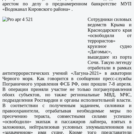
арестом по делу о преднамеренном банкротстве МУП
«Водоканал Кировского района» .
Сотрудники силовых
ведомств Крыма и
Краснодарского края
«освободили от
террористов»
круизное судно
«Дагомыс»,
вышедшее из порта
Сочи. Такую легенду
отработали в рамках
антитеррористических учений «Лагуна-2021» в акватории
Черного моря. Как говорится в сообщении пресс-службы
Пограничного управления ФСБ РФ, они прошли 7-8 апреля.
В операции приняли участие не только погрануправления
обоих субъектов, но также региональные МВД, МЧС,
подразделения Росгвардии и органы исполнительной власти.
В соответствии с полученным заданием, силовики и
правоохранители, отрабатывая необходимые меры по
пресечению теракта, совместными силами успешно
«освободили» экипаж и пассажиров лайнера, взятых в
заложники, нейтрализовав условных злоумышленников на
«захваченном» ими судне. Кроме того представители