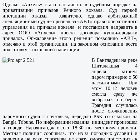
Однако «Анхель» стала настаивать в судебном порядке на
приватизации причалов Речного вокзала. Суд первой
инстанции отказал заявителю, однако арбитражный
апелляционный суд не признал за «АВТ» право оперативного
управления на причалы вокзала, и постановил направить в
адрес ООО «Анхель» проект договора купли-продажи
причалов. Обжалование этого решения позволило «АВТ»,
отмечаю в этой организации, на законном основании вести
подготовку к нынешней навигации.
В Бангладеш на реке
Шиталакшья 4
апреля затонул
паром примерно с 50
пассажирами. При
этом 10-12 человек
смогла сразу же
выбраться на берег.
Трагедия случилась
после столкновения
паромного судна с грузовым, передало РБК со ссылкой на
Bangla Tribune. По информации издания, инцидент произошел
в городе Нараянгандж около 18:30 по местному времени.
Местная полиция сообщила, что из-за погодных условий и
волнения на реке спасатели не сразу смогли приступить к