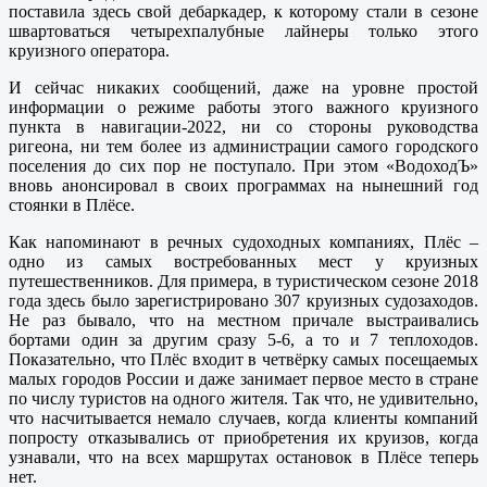
поставила здесь свой дебаркадер, к которому стали в сезоне
швартоваться четырехпалубные лайнеры только этого
круизного оператора.
И сейчас никаких сообщений, даже на уровне простой
информации о режиме работы этого важного круизного
пункта в навигации-2022, ни со стороны руководства
ригеона, ни тем более из администрации самого городского
поселения до сих пор не поступало. При этом «ВодоходЪ»
вновь анонсировал в своих программах на нынешний год
стоянки в Плёсе.
Как напоминают в речных судоходных компаниях, Плёс –
одно из самых востребованных мест у круизных
путешественников. Для примера, в туристическом сезоне 2018
года здесь было зарегистрировано 307 круизных судозаходов.
Не раз бывало, что на местном причале выстраивались
бортами один за другим сразу 5-6, а то и 7 теплоходов.
Показательно, что Плёс входит в четвёрку самых посещаемых
малых городов России и даже занимает первое место в стране
по числу туристов на одного жителя. Так что, не удивительно,
что насчитывается немало случаев, когда клиенты компаний
попросту отказывались от приобретения их круизов, когда
узнавали, что на всех маршрутах остановок в Плёсе теперь
нет.