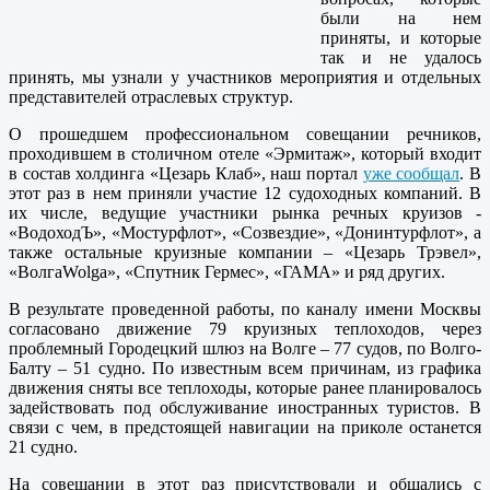
были на нем
приняты, и которые
так и не удалось
принять, мы узнали у участников мероприятия и отдельных
представителей отраслевых структур.
О прошедшем профессиональном совещании речников,
проходившем в столичном отеле «Эрмитаж», который входит
в состав холдинга «Цезарь Клаб», наш портал
уже сообщал
. В
этот раз в нем приняли участие 12 судоходных компаний. В
их числе, ведущие участники рынка речных круизов -
«ВодоходЪ», «Мостурфлот», «Созвездие», «Донинтурфлот», а
также остальные круизные компании – «Цезарь Трэвел»,
«ВолгаWolga», «Спутник Гермес», «ГАМА» и ряд других.
В результате проведенной работы, по каналу имени Москвы
согласовано движение 79 круизных теплоходов, через
проблемный Городецкий шлюз на Волге – 77 судов, по Волго-
Балту – 51 судно. По известным всем причинам, из графика
движения сняты все теплоходы, которые ранее планировалось
задействовать под обслуживание иностранных туристов. В
связи с чем, в предстоящей навигации на приколе останется
21 судно.
На совещании в этот раз присутствовали и общались с