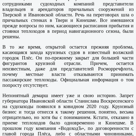
сотрудниками судоходных компаний представители
владельцев и арендаторов причальных сооружений из
Тверской и Ивановской области. Речь на переговорах шла о
причальных стенках в Твери и Кинешме. Все имевшиеся
прежде вопросы по ним, касающиеся расписания прибытия и
стоянки теплоходов в период навигационного сезона, были
решены.
В то же время, открытой остается прежняя проблема,
касающаяся захода круизных судов в известный волжский
городок Плёс. Он по-прежнему закрыт для большей части
фигурантов круизной отрасли. Причем, остается
неизвестным, даже для представителей Росморречфлота,
почему местные власти отказываются принимать
пассажирские теплоходы. Официальная информация о том
попросту отсутствует.
Непонятный демарш имеет уже и свою историю. Запрет
губернатора Ивановской области Станислава Воскресенского
на судозаходы появился в ковидном 2020 году. Круизный
бизнес и тогда отнесся к такому решения, понятно, весьма
отрицательно, но хотя бы с пониманием. Кстати, отказано в
приеме теплоходов было одновременно и Кинешме. В
прошлом году компания «ВодоходЪ», по договоренности с
главой города Плёса, либо с областными чиновниками,