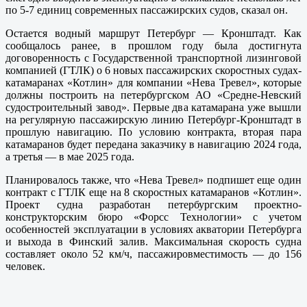
по 5-7 единиц современных пассажирских судов, сказал он.
Остается водный маршрут Петербург — Кронштадт. Как
сообщалось ранее, в прошлом году была достигнута
договоренность с Государственной транспортной лизинговой
компанией (ГТЛК) о 6 новых пассажирских скоростных судах-
катамаранах «Котлин» для компании «Нева Тревел», которые
должны построить на петербургском АО «Средне-Невский
судостроительный завод». Первые два катамарана уже вышли
на регулярную пассажирскую линию Петербург-Кронштадт в
прошлую навигацию. По условию контракта, вторая пара
катамаранов будет передана заказчику в навигацию 2024 года,
а третья — в мае 2025 года.
Планировалось также, что «Нева Тревел» подпишет еще один
контракт с ГТЛК еще на 8 скоростных катамаранов «Котлин».
Проект судна разработан петербургским проектно-
конструкторским бюро «Форсс Технологии» с учетом
особенностей эксплуатации в условиях акватории Петербурга
и выхода в Финский залив. Максимальная скорость судна
составляет около 52 км/ч, пассажировместимость — до 156
человек.